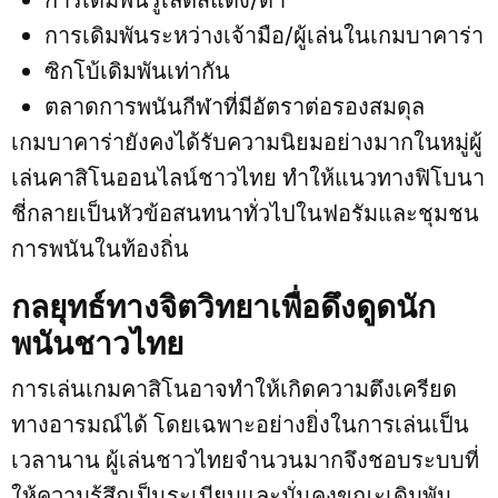
การเดิมพันรูเล็ตสีแดง/ดำ
การเดิมพันระหว่างเจ้ามือ/ผู้เล่นในเกมบาคาร่า
ซิกโบ้เดิมพันเท่ากัน
ตลาดการพนันกีฬาที่มีอัตราต่อรองสมดุล
เกมบาคาร่ายังคงได้รับความนิยมอย่างมากในหมู่ผู้
เล่นคาสิโนออนไลน์ชาวไทย ทำให้แนวทางฟิโบนา
ชี่กลายเป็นหัวข้อสนทนาทั่วไปในฟอรัมและชุมชน
การพนันในท้องถิ่น
กลยุทธ์ทางจิตวิทยาเพื่อดึงดูดนัก
พนันชาวไทย
การเล่นเกมคาสิโนอาจทำให้เกิดความตึงเครียด
ทางอารมณ์ได้ โดยเฉพาะอย่างยิ่งในการเล่นเป็น
เวลานาน ผู้เล่นชาวไทยจำนวนมากจึงชอบระบบที่
ให้ความรู้สึกเป็นระเบียบและมั่นคงขณะเดิมพัน