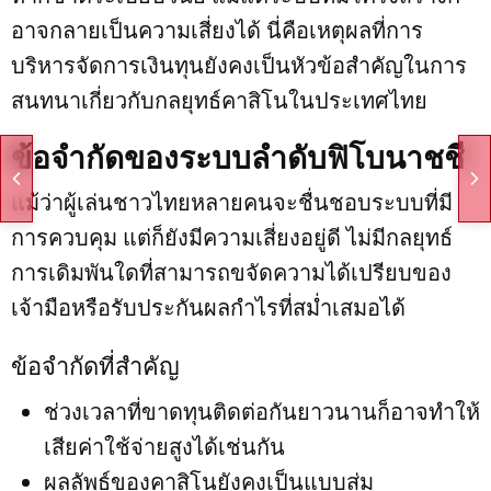
อาจกลายเป็นความเสี่ยงได้ นี่คือเหตุผลที่การ
บริหารจัดการเงินทุนยังคงเป็นหัวข้อสำคัญในการ
สนทนาเกี่ยวกับกลยุทธ์คาสิโนในประเทศไทย
ข้อจำกัดของระบบลำดับฟิโบนาชชี
แม้ว่าผู้เล่นชาวไทยหลายคนจะชื่นชอบระบบที่มี
การควบคุม แต่ก็ยังมีความเสี่ยงอยู่ดี ไม่มีกลยุทธ์
การเดิมพันใดที่สามารถขจัดความได้เปรียบของ
เจ้ามือหรือรับประกันผลกำไรที่สม่ำเสมอได้
ข้อจำกัดที่สำคัญ
ช่วงเวลาที่ขาดทุนติดต่อกันยาวนานก็อาจทำให้
เสียค่าใช้จ่ายสูงได้เช่นกัน
ผลลัพธ์ของคาสิโนยังคงเป็นแบบสุ่ม