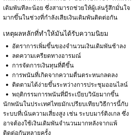
เดิมพันทีละน้อย ซึ่งสามารถช่วยให้ผู้เล่นรู้สึกมั่นใจ
มากขึ้นในช่วงที่กำลังเสียเงินเดิมพันติดต่อกัน
เหตุผลหลักที่ทำให้มันได้รับความนิยม
อัตราการเพิ่มขึ้นของจำนวนเงินเดิมพันช้าลง
ลดความเครียดทางอารมณ์
การจัดการเงินทุนที่ดีขึ้น
การพนันที่เกิดจากความตื่นตระหนกลดลง
ติดตามได้ง่ายขึ้นระหว่างการประชุมออนไลน์
พฤติกรรมการพนันที่มีระเบียบวินัยมากขึ้น
นักพนันในประเทศไทยมักเปรียบเทียบวิธีการนี้กับ
ระบบที่เน้นความเสี่ยงสูง เช่น ระบบมาร์ติงเกล ซึ่ง
อาจต้องใช้เงินเดิมพันจำนวนมากหลังจากแพ้
ติดต่อกันหลายครั้ง