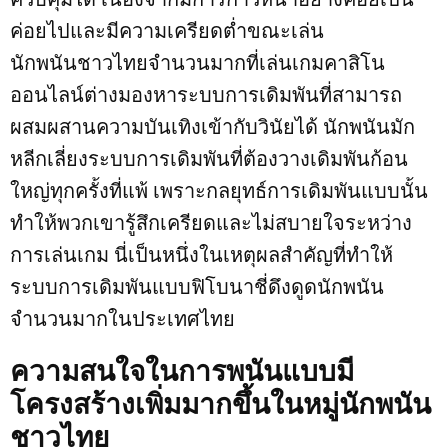
ค่อยไปและมีความเครียดต่ำขณะเล่น
นักพนันชาวไทยจำนวนมากที่เล่นเกมคาสิโน
ออนไลน์ต่างมองหาระบบการเดิมพันที่สามารถ
ผสมผสานความบันเทิงเข้ากับวินัยได้ นักพนันมัก
หลีกเลี่ยงระบบการเดิมพันที่ต้องวางเดิมพันก้อน
ใหญ่ทุกครั้งที่แพ้ เพราะกลยุทธ์การเดิมพันแบบนั้น
ทำให้พวกเขารู้สึกเครียดและไม่สบายใจระหว่าง
การเล่นเกม นี่เป็นหนึ่งในเหตุผลสำคัญที่ทำให้
ระบบการเดิมพันแบบฟิโบนาชี่ดึงดูดนักพนัน
จำนวนมากในประเทศไทย
ความสนใจในการพนันแบบมี
โครงสร้างเพิ่มมากขึ้นในหมู่นักพนัน
ชาวไทย