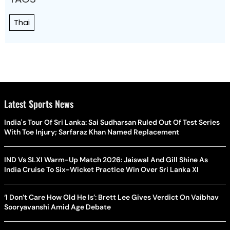
Thai
Latest Sports News
India's Tour Of Sri Lanka: Sai Sudharsan Ruled Out Of Test Series
With Toe Injury; Sarfaraz Khan Named Replacement
IND Vs SLXI Warm-Up Match 2026: Jaiswal And Gill Shine As
India Cruise To Six-Wicket Practice Win Over Sri Lanka XI
‘I Don’t Care How Old He Is’: Brett Lee Gives Verdict On Vaibhav
Sooryavanshi Amid Age Debate