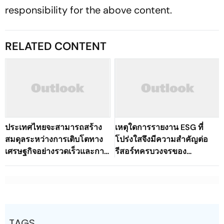
responsibility for the above content.
RELATED CONTENT
ประเทศไทยจะสามารถสร้าง
เหตุใดการรายงาน ESG ที่
สมดุลระหว่างการเติบโตทาง
โปร่งใสจึงมีความสำคัญต่อ
เศรษฐกิจอย่างรวดเร็วและการ
รีสอร์ทครบวงจรของ
ควบคุมการพนันออนไลน์ได้
ประเทศไทย?
หรือไม่?
TAGS