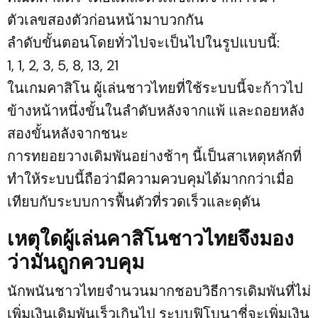
ตัวเลขสองตัวก่อนหน้ามาบวกกัน
ลำดับขั้นตอนโดยทั่วไปจะเป็นไปในรูปแบบนี้:
1, 1, 2, 3, 5, 8, 13, 21
ในเกมคาสิโน ผู้เล่นชาวไทยที่ใช้ระบบนี้จะก้าวไป
ข้างหน้าหนึ่งขั้นในลำดับหลังจากแพ้ และถอยหลัง
สองขั้นหลังจากชนะ
การทยอยวางเดิมพันอย่างช้าๆ นี้เป็นสาเหตุหลักที่
ทำให้ระบบนี้ถือว่ามีความควบคุมได้มากกว่าเมื่อ
เทียบกับระบบการฟื้นตัวที่รวดเร็วและดุดัน
เหตุใดผู้เล่นคาสิโนชาวไทยจึงมอง
ว่ามันถูกควบคุม
นักพนันชาวไทยจำนวนมากชอบวิธีการเดิมพันที่ไม่
เพิ่มเงินเดิมพันเร็วเกินไป ระบบฟิโบนาชี่จะเพิ่มเงิน