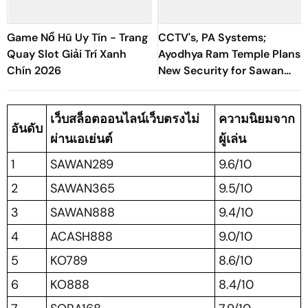
Game Nổ Hũ Uy Tín - Trang
CCTV's, PA Systems;
Quay Slot Giải Trí Xanh
Ayodhya Ram Temple Plans
Chín 2026
New Security for Sawan
Festival
เว็บสล็อตออนไลน์เว็บตรงไม่
ความนิยมจาก
อันดับ
ผ่านเอเย่นต์
ผู้เล่น
1
SAWAN289
9.6/10
2
SAWAN365
9.5/10
3
SAWAN888
9.4/10
4
ACASH888
9.0/10
5
KO789
8.6/10
6
KO888
8.4/10