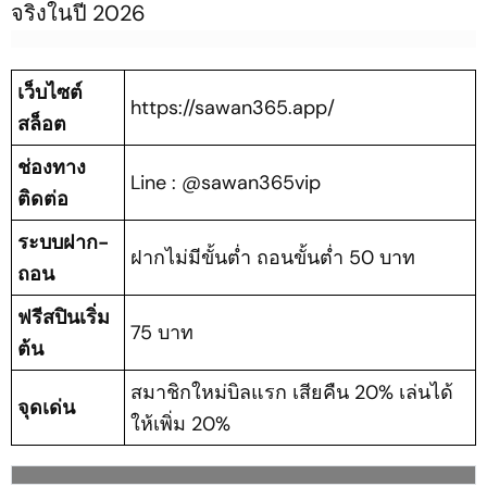
จริงในปี 2026
เว็บไซต์
https://sawan365.app/
สล็อต
ช่องทาง
Line : @sawan365vip
ติดต่อ
ระบบฝาก
-
ฝากไม่มีขั้นต่ำ ถอนขั้นต่ำ 50 บาท
ถอน
ฟรีสปินเริ่ม
75 บาท
ต้น
สมาชิกใหม่บิลแรก เสียคืน 20% เล่นได้
จุดเด่น
ให้เพิ่ม 20%