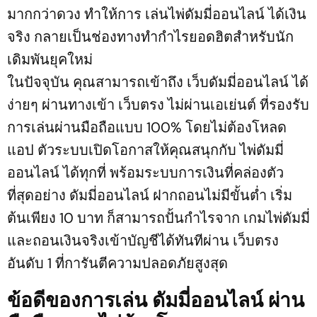
มากกว่าดวง ทำให้การ เล่นไพ่ดัมมี่ออนไลน์ ได้เงิน
จริง กลายเป็นช่องทางทำกำไรยอดฮิตสำหรับนัก
เดิมพันยุคใหม่
ในปัจจุบัน คุณสามารถเข้าถึง เว็บดัมมี่ออนไลน์ ได้
ง่ายๆ ผ่านทางเข้า เว็บตรง ไม่ผ่านเอเย่นต์ ที่รองรับ
การเล่นผ่านมือถือแบบ 100% โดยไม่ต้องโหลด
แอป ตัวระบบเปิดโอกาสให้คุณสนุกกับ ไพ่ดัมมี่
ออนไลน์ ได้ทุกที่ พร้อมระบบการเงินที่คล่องตัว
ที่สุดอย่าง ดัมมี่ออนไลน์ ฝากถอนไม่มีขั้นต่ำ เริ่ม
ต้นเพียง 10 บาท ก็สามารถปั้นกำไรจาก เกมไพ่ดัมมี่
และถอนเงินจริงเข้าบัญชีได้ทันทีผ่าน เว็บตรง
อันดับ 1 ที่การันตีความปลอดภัยสูงสุด
ข้อดีของการเล่น ดัมมี่ออนไลน์ ผ่าน