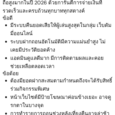
ถือสูงมากในปี 2026 ด้วยการันตีการจ่ายเงินที่
รวดเร็วและครบถ้วนทุกบาททุกสตางค์
ข้อดี
มีระบบคืนยอดเสียให้ผู้เล่นสูงสุดในกลุ่ม เว็บดัม
มี่ออนไลน์
ระบบฝากถอนอัตโนมัติมีความแม่นยำสูง ไม่
เคยมีประวัติยอดค้าง
แอดมินดูแลดีมาก มีการติดตามผลและคอย
ช่วยเหลือตลอดเวลา
ข้อด้อย
ต้องมียอดฝากสะสมตามกำหนดถึงจะได้รับสิทธิ์
ร่วมกิจกรรมพิเศษ
หน้าเว็บไซต์มีป้ายโฆษณาค่อนข้างเยอะ อาจดู
รกตาในบางจุด
การทำรายการถอนช่วงหลังเที่ยงคืนอาจล่าช้า