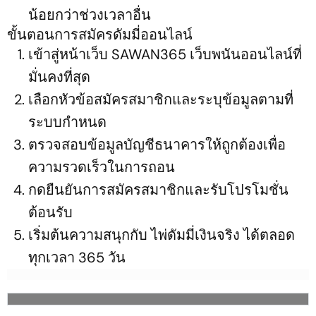
น้อยกว่าช่วงเวลาอื่น
ขั้นตอนการสมัครดัมมี่ออนไลน์
เข้าสู่หน้าเว็บ SAWAN365 เว็บพนันออนไลน์ที่
มั่นคงที่สุด
เลือกหัวข้อสมัครสมาชิกและระบุข้อมูลตามที่
ระบบกำหนด
ตรวจสอบข้อมูลบัญชีธนาคารให้ถูกต้องเพื่อ
ความรวดเร็วในการถอน
กดยืนยันการสมัครสมาชิกและรับโปรโมชั่น
ต้อนรับ
เริ่มต้นความสนุกกับ ไพ่ดัมมี่เงินจริง ได้ตลอด
ทุกเวลา 365 วัน