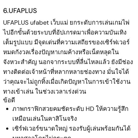
6.UFAPLUS
UFAPLUS ufabet เว็บแม่ ยกระดับการเล่นเกมไพ่
ไปอีกขั้นด้วยระบบที่อัปเกรดมาเพื่อความบันเทิง
เต็มรูปแบบ มีจุดเด่นที่ความเสถียรของเซิร์ฟเวอร์
หมดกังวลเรื่องปัญหาเกมค้างหรือเน็ตหลุดใน
จังหวะสำคัญ นอกจากระบบที่ลื่นไหลแล้ว ยังมีช่อง
ทางติดต่อเจ้าหน้าที่หลากหลายช่องทาง มั่นใจได้
ว่าคุณจะไม่ถูกทิ้งเมื่อเกิดปัญหาในการเข้าใช้งาน
ทางเข้าเล่น ในช่วงเวลาเร่งด่วน
ข้อดี
ภาพกราฟิกสวยคมชัดระดับ HD ให้ความรู้สึก
เหมือนเล่นในคาสิโนจริง
เซิร์ฟเวอร์ขนาดใหญ่ รองรับผู้เล่นพร้อมกันได้