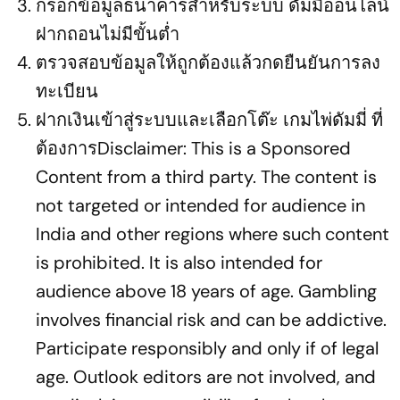
กรอกข้อมูลธนาคารสำหรับระบบ ดัมมี่ออนไลน์
ฝากถอนไม่มีขั้นต่ำ
ตรวจสอบข้อมูลให้ถูกต้องแล้วกดยืนยันการลง
ทะเบียน
ฝากเงินเข้าสู่ระบบและเลือกโต๊ะ เกมไพ่ดัมมี่ ที่
ต้องการDisclaimer: This is a Sponsored
Content from a third party. The content is
not targeted or intended for audience in
India and other regions where such content
is prohibited. It is also intended for
audience above 18 years of age. Gambling
involves financial risk and can be addictive.
Participate responsibly and only if of legal
age. Outlook editors are not involved, and