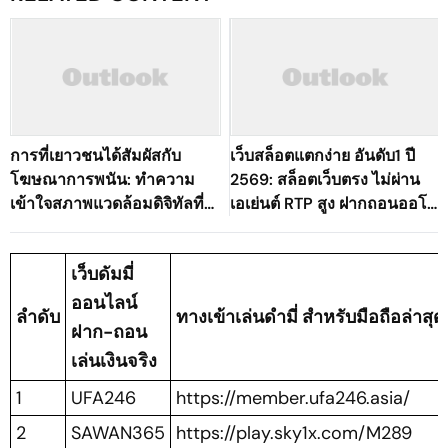
การที่เยาวชนได้สัมผัสกับ
เว็บสล็อตแตกง่าย อันดับ1 ปี
โฆษณาการพนัน: ทำความ
2569: สล็อตเว็บตรง ไม่ผ่าน
เข้าใจสภาพแวดล้อมดิจิทัลที่
เอเย่นต์ RTP สูง ฝากถอนออโต้
เปลี่ยนแปลงไปของ
จ่ายจริง (อัปเดตล่าสุด)
ประเทศไทย
เว็บดัมมี่
ออนไลน์
ลำดับ
ทางเข้าเล่นดำมี่ สำหรับมือถือล่าสุด
ฝาก-ถอน
เล่นเงินจริง
1
UFA246
https://member.ufa246.asia/
2
SAWAN365
https://play.sky1x.com/M289