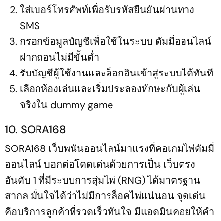
ใส่เบอร์โทรศัพท์เพื่อรับรหัสยืนยันผ่านทาง
SMS
กรอกข้อมูลบัญชีเพื่อใช้ในระบบ ดัมมี่ออนไลน์
ฝากถอนไม่มีขั้นต่ำ
รับบัญชีผู้ใช้งานและล็อกอินเข้าสู่ระบบได้ทันที
เลือกห้องเล่นและเริ่มประลองทักษะกับผู้เล่น
จริงใน dummy game
10. SORA168
SORA168 เว็บพนันออนไลน์มาแรงที่คอเกมไพ่ดัมมี่
ออนไลน์ บอกต่อโดดเด่นด้วยการเป็น เว็บตรง
อันดับ 1 ที่มีระบบการสุ่มไพ่ (RNG) ได้มาตรฐาน
สากล มั่นใจได้ว่าไม่มีการล็อคไพ่แน่นอน จุดเด่น
คือบริการลูกค้าที่รวดเร็วทันใจ มีแอดมินคอยให้คำ