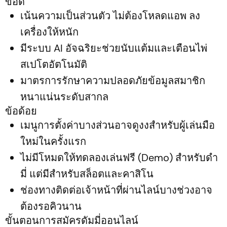
ข้อดี
เน้นความเป็นส่วนตัว ไม่ต้องโหลดแอพ ลง
เครื่องให้หนัก
มีระบบ AI อัจฉริยะช่วยนับแต้มและเตือนไพ่
สเปโตอัตโนมัติ
มาตรการรักษาความปลอดภัยข้อมูลสมาชิก
หนาแน่นระดับสากล
ข้อด้อย
เมนูการตั้งค่าบางส่วนอาจดูงงสำหรับผู้เล่นมือ
ใหม่ในครั้งแรก
ไม่มีโหมดให้ทดลองเล่นฟรี (Demo) สำหรับดำ
มี่ แต่มีสำหรับสล็อตและคาสิโน
ช่องทางติดต่อเจ้าหน้าที่ผ่านไลน์บางช่วงอาจ
ต้องรอคิวนาน
ขั้นตอนการสมัครดัมมี่ออนไลน์