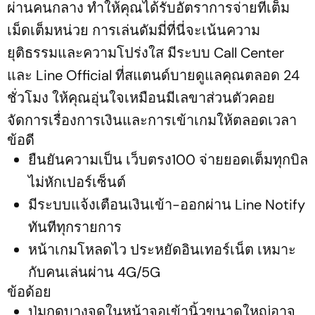
ผ่านคนกลาง ทำให้คุณได้รับอัตราการจ่ายที่เต็ม
เม็ดเต็มหน่วย การเล่นดัมมี่ที่นี่จะเน้นความ
ยุติธรรมและความโปร่งใส มีระบบ Call Center
และ Line Official ที่สแตนด์บายดูแลคุณตลอด 24
ชั่วโมง ให้คุณอุ่นใจเหมือนมีเลขาส่วนตัวคอย
จัดการเรื่องการเงินและการเข้าเกมให้ตลอดเวลา
ข้อดี
ยืนยันความเป็น เว็บตรง100 จ่ายยอดเต็มทุกบิล
ไม่หักเปอร์เซ็นต์
มีระบบแจ้งเตือนเงินเข้า-ออกผ่าน Line Notify
ทันทีทุกรายการ
หน้าเกมโหลดไว ประหยัดอินเทอร์เน็ต เหมาะ
กับคนเล่นผ่าน 4G/5G
ข้อด้อย
ปุ่มกดบางจุดในหน้าจอเข้านิ้วขนาดใหญ่อาจ