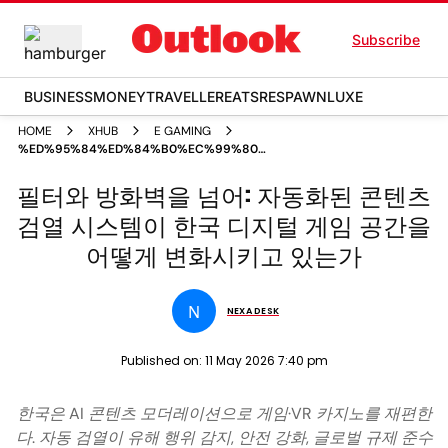
Subscribe
BUSINESS
MONEY
TRAVELLER
EATS
RESPAWN
LUXE
HOME
XHUB
E GAMING
%ED%95%84%ED%84%B0%EC%99%80
%EB%B0%A9%ED%99%94%EB%B2%BD%EC%9D%84
필터와 방화벽을 넘어: 자동화된 콘텐츠
%EB%84%98%EC%96%B4
%EC%9E%90%EB%8F%99%ED%99%94%EB%90%9C
검열 시스템이 한국 디지털 게임 공간을
%EC%BD%98%ED%85%90%EC%B8%A0
%EA%B2%80%EC%97%B4
어떻게 변화시키고 있는가
%EC%8B%9C%EC%8A%A4%ED%85%9C%EC%9D%B4
%ED%95%9C%EA%B5%AD
%EB%94%94%EC%A7%80%ED%84%B8
N
%EA%B2%8C%EC%9E%84
NEXA DESK
%EA%B3%B5%EA%B0%84%EC%9D%84
%EC%96%B4%EB%96%BB%EA%B2%8C
Published on:
11 May 2026 7:40 pm
%EB%B3%80%ED%99%94%EC%8B%9C%ED%82%A4%EA%B3%A0
%EC%9E%88%EB%8A%94%EA%B0%80
한국은 AI 콘텐츠 모더레이션으로 게임·VR 카지노를 재편한
다. 자동 검열이 유해 행위 감지, 안전 강화, 글로벌 규제 준수