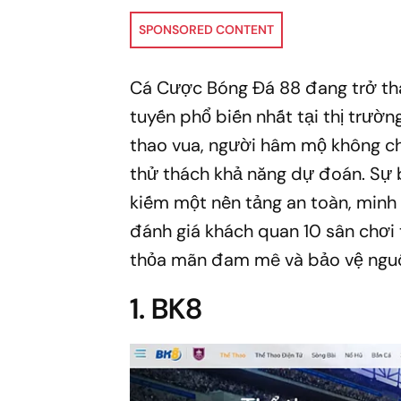
SPONSORED CONTENT
Cá Cược Bóng Đá 88 đang trở thàn
tuyến phổ biến nhất tại thị trư
thao vua, người hâm mộ không ch
thử thách khả năng dự đoán. Sự 
kiếm một nền tảng an toàn, minh b
đánh giá khách quan 10 sân chơi 
thỏa mãn đam mê và bảo vệ nguồ
1. BK8