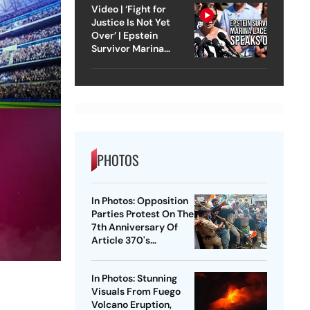
Video | ‘Fight for
Justice Is Not Yet
Over’ | Epstein
Survivor Marina
Lacerda Speaks to
Outlook
PHOTOS
In Photos: Opposition
Parties Protest On The
7th Anniversary Of
Article 370's
Abrogation
In Photos: Stunning
Visuals From Fuego
Volcano Eruption,