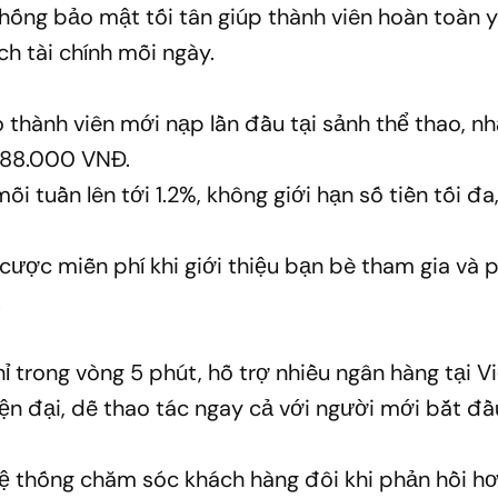
 thống bảo mật tối tân giúp thành viên hoàn toàn 
ch tài chính mỗi ngày.
hành viên mới nạp lần đầu tại sảnh thể thao, n
.888.000 VNĐ.
 tuần lên tới 1.2%, không giới hạn số tiền tối đa
ược miễn phí khi giới thiệu bạn bè tham gia và p
.
hỉ trong vòng 5 phút, hỗ trợ nhiều ngân hàng tại V
ện đại, dễ thao tác ngay cả với người mới bắt đầ
hệ thống chăm sóc khách hàng đôi khi phản hồi hơ