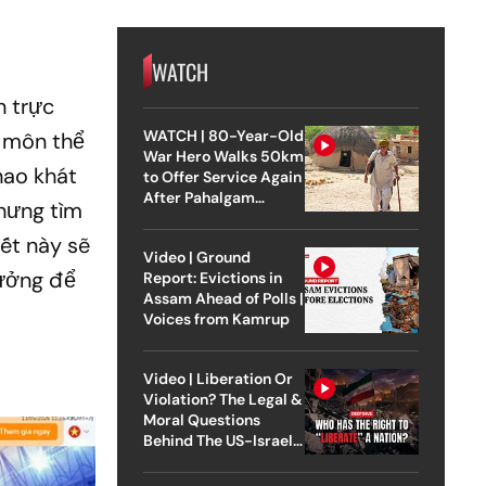
WATCH
n trực
WATCH | 80-Year-Old
o môn thể
War Hero Walks 50km
hao khát
to Offer Service Again
After Pahalgam
hưng tìm
Attack
iết này sẽ
Video | Ground
tưởng để
Report: Evictions in
Assam Ahead of Polls |
Voices from Kamrup
Video | Liberation Or
Violation? The Legal &
Moral Questions
Behind The US-Israel
Strike On Iran