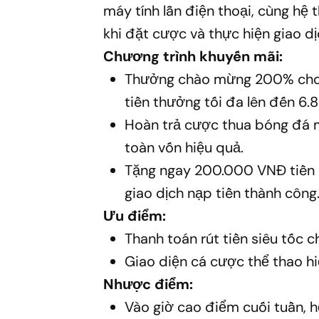
máy tính lẫn điện thoại, cùng hệ
khi đặt cược và thực hiện giao dị
Chương trình khuyến mãi:
Thưởng chào mừng 200% cho t
tiền thưởng tối đa lên đến 6
Hoàn trả cược thua bóng đá mỗi
toàn vốn hiệu quả.
Tặng ngay 200.000 VNĐ tiền c
giao dịch nạp tiền thành công
Ưu điểm:
Thanh toán rút tiền siêu tốc c
Giao diện cá cược thể thao hi
Nhược điểm:
Vào giờ cao điểm cuối tuần, 