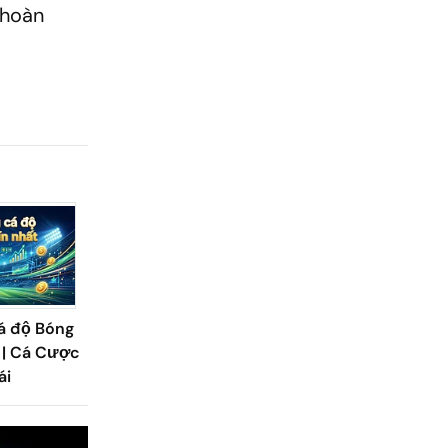
 hoàn
Cá độ Bóng
 | Cá Cược
ái