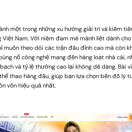
h một trong những xu hướng giải trí và kiếm tiề
ờng Việt Nam. Với niềm đam mê mãnh liệt dành ch
ỉ muốn theo dõi các trận đấu đỉnh cao mà còn k
bùng nổ công nghệ mang đến hàng loạt nhà cái, n
ạch và tỷ lệ thưởng cao lại không dễ dàng. Bài v
thể thao hàng đầu, giúp bạn lựa chọn bến đỗ lý 
n vốn hiệu quả nhất.