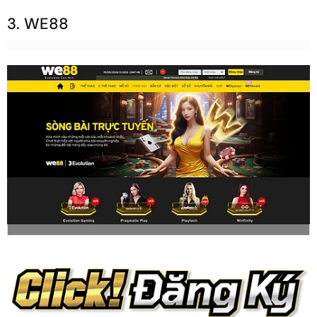
3. WE88