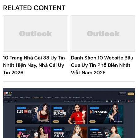
RELATED CONTENT
10 Trang Nhà Cái 88 Uy Tín
Danh Sách 10 Website Bầu
Nhất Hiện Nay, Nhà Cái Uy
Cua Uy Tín Phổ Biến Nhất
Tín 2026
Việt Nam 2026