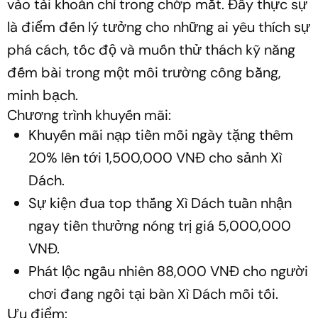
vào tài khoản chỉ trong chớp mắt. Đây thực sự
là điểm đến lý tưởng cho những ai yêu thích sự
phá cách, tốc độ và muốn thử thách kỹ năng
đếm bài trong một môi trường công bằng,
minh bạch.
Chương trình khuyến mãi:
Khuyến mãi nạp tiền mỗi ngày tặng thêm
20% lên tới 1,500,000 VNĐ cho sảnh Xì
Dách.
Sự kiện đua top thắng Xì Dách tuần nhận
ngay tiền thưởng nóng trị giá 5,000,000
VNĐ.
Phát lộc ngẫu nhiên 88,000 VNĐ cho người
chơi đang ngồi tại bàn Xì Dách mỗi tối.
Ưu điểm: