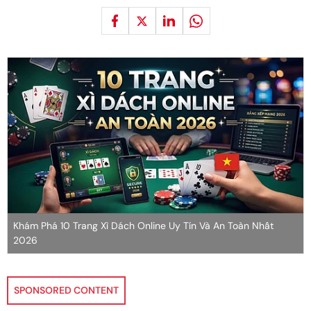
Khám Phá 10 Trang Xì Dách Online Uy Tín Và An Toàn Nhất
2026
SPONSORED CONTENT