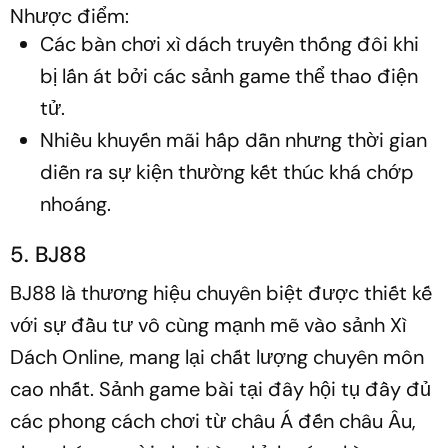
Nhược điểm:
Các bàn chơi xì dách truyền thống đôi khi
bị lấn át bởi các sảnh game thể thao điện
tử.
Nhiều khuyến mãi hấp dẫn nhưng thời gian
diễn ra sự kiện thường kết thúc khá chớp
nhoáng.
5. BJ88
BJ88 là thương hiệu chuyên biệt được thiết kế
với sự đầu tư vô cùng mạnh mẽ vào sảnh Xì
Dách Online, mang lại chất lượng chuyên môn
cao nhất. Sảnh game bài tại đây hội tụ đầy đủ
các phong cách chơi từ châu Á đến châu Âu,