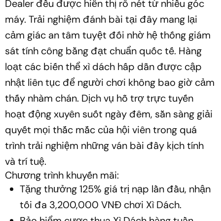
Dealer đều được hiển thị rõ nét từ nhiều góc
máy. Trải nghiệm đánh bài tại đây mang lại
cảm giác an tâm tuyệt đối nhờ hệ thống giám
sát tính công bằng đạt chuẩn quốc tế. Hàng
loạt các biến thể xì dách hấp dẫn được cập
nhật liên tục để người chơi không bao giờ cảm
thấy nhàm chán. Dịch vụ hỗ trợ trực tuyến
hoạt động xuyên suốt ngày đêm, sẵn sàng giải
quyết mọi thắc mắc của hội viên trong quá
trình trải nghiệm những ván bài đầy kịch tính
và trí tuệ.
Chương trình khuyến mãi:
Tặng thưởng 125% giá trị nạp lần đầu, nhận
tối đa 3,200,000 VNĐ chơi Xì Dách.
Bảo hiểm cược thua Xì Dách hàng tuần