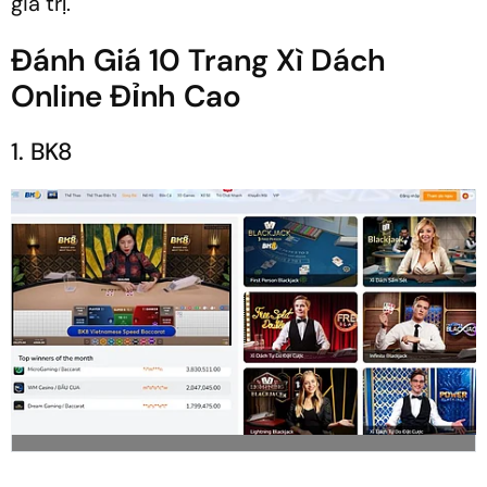
giá trị.
Đánh Giá 10 Trang Xì Dách
Online Đỉnh Cao
1. BK8