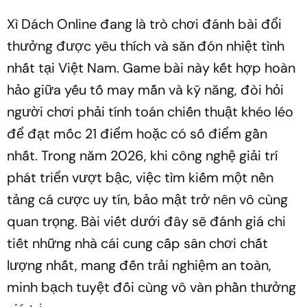
Xì Dách Online đang là trò chơi đánh bài đổi
thưởng được yêu thích và săn đón nhiệt tình
nhất tại Việt Nam. Game bài này kết hợp hoàn
hảo giữa yếu tố may mắn và kỹ năng, đòi hỏi
người chơi phải tính toán chiến thuật khéo léo
để đạt mốc 21 điểm hoặc có số điểm gần
nhất. Trong năm 2026, khi công nghệ giải trí
phát triển vượt bậc, việc tìm kiếm một nền
tảng cá cược uy tín, bảo mật trở nên vô cùng
quan trọng. Bài viết dưới đây sẽ đánh giá chi
tiết những nhà cái cung cấp sân chơi chất
lượng nhất, mang đến trải nghiệm an toàn,
minh bạch tuyệt đối cùng vô vàn phần thưởng