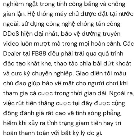
nghiêm ngặt trong tính công bằng và chống
gian lận. Hệ thống máy chủ được đặt tại nước
ngoài, sử dụng công nghệ chống tấn công
DDoS hiện đại nhất, bảo vệ đường truyền
video luôn mượt mà trong mọi hoàn cảnh. Các
Dealer tại FB88 đều phải trải qua quá trình
đào tạo khắt khe, thao tác chia bài dứt khoát
và cực kỳ chuyên nghiệp. Giao diện tối màu
chủ đạo giúp bảo vệ mắt cho người chơi khi
tham gia cá cược trong thời gian dài. Ngoài ra,
việc rút tiền thắng cược tại đây được cộng
đồng đánh giá rất cao về tính sòng phẳng,
hiếm khi xảy ra tình trạng giam tiền hay trì
hoãn thanh toán với bất kỳ lý do gì.