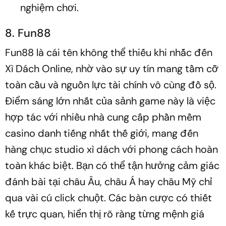
nghiệm chơi.
8. Fun88
Fun88 là cái tên không thể thiếu khi nhắc đến
Xì Dách Online, nhờ vào sự uy tín mang tầm cỡ
toàn cầu và nguồn lực tài chính vô cùng đồ sộ.
Điểm sáng lớn nhất của sảnh game này là việc
hợp tác với nhiều nhà cung cấp phần mềm
casino danh tiếng nhất thế giới, mang đến
hàng chục studio xì dách với phong cách hoàn
toàn khác biệt. Bạn có thể tận hưởng cảm giác
đánh bài tại châu Âu, châu Á hay châu Mỹ chỉ
qua vài cú click chuột. Các bàn cược có thiết
kế trực quan, hiển thị rõ ràng từng mệnh giá