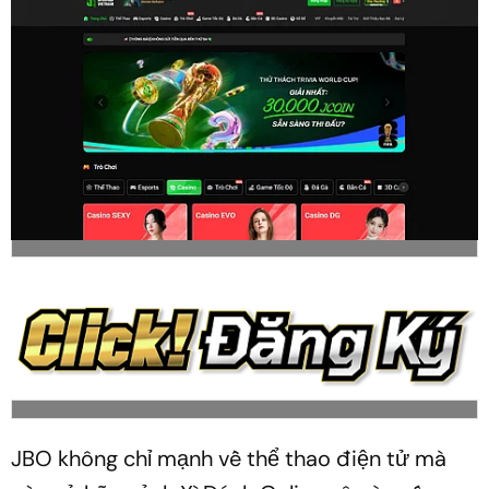
JBO không chỉ mạnh về thể thao điện tử mà