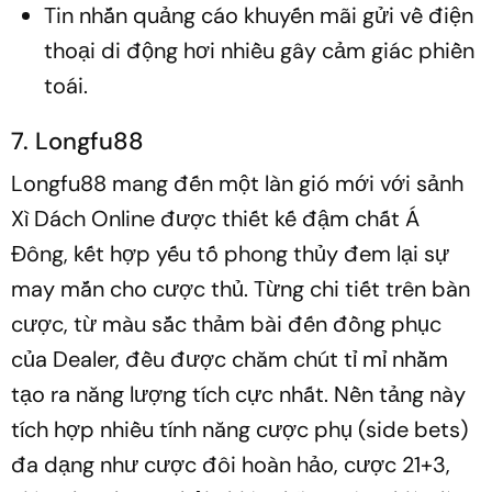
Tin nhắn quảng cáo khuyến mãi gửi về điện
thoại di động hơi nhiều gây cảm giác phiền
toái.
7. Longfu88
Longfu88 mang đến một làn gió mới với sảnh
Xì Dách Online được thiết kế đậm chất Á
Đông, kết hợp yếu tố phong thủy đem lại sự
may mắn cho cược thủ. Từng chi tiết trên bàn
cược, từ màu sắc thảm bài đến đồng phục
của Dealer, đều được chăm chút tỉ mỉ nhằm
tạo ra năng lượng tích cực nhất. Nền tảng này
tích hợp nhiều tính năng cược phụ (side bets)
đa dạng như cược đôi hoàn hảo, cược 21+3,