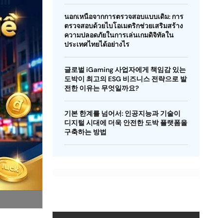
นอกเหนือจากการตรวจสอบแบบเดิม: การ
ตรวจสอบด้วยไบโอเมตริกช่วยเสริมสร้าง
ความปลอดภัยในการเล่นเกมดิจิทัลใน
ประเทศไทยได้อย่างไร
글로벌 iGaming 사업자에게 책임감 있는
도박이 최고의 ESG 비즈니스 전략으로 발
전한 이유는 무엇일까요?
기본 한계를 넘어서: 인공지능과 기술이
디지털 시대에 더욱 안전한 도박 플랫폼을
구축하는 방법