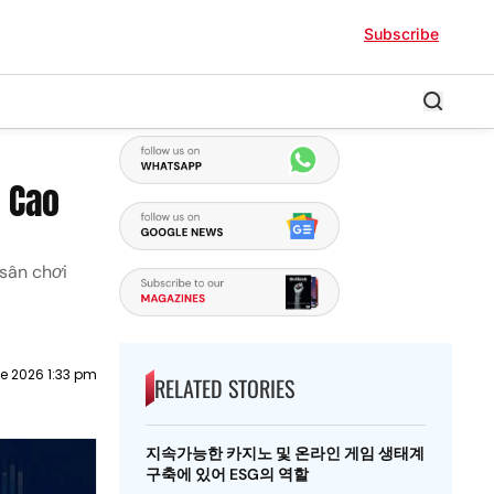
Subscribe
ệ Cao
 sân chơi
e 2026 1:33 pm
RELATED STORIES
지속가능한 카지노 및 온라인 게임 생태계
구축에 있어 ESG의 역할