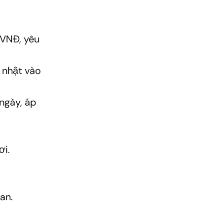
 VNĐ, yêu
p nhật vào
ngày, áp
ơi.
an.