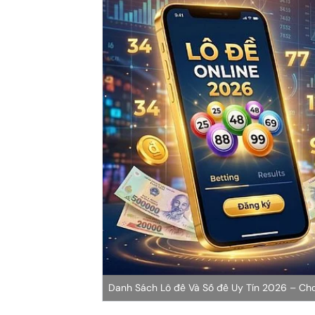
Danh Sách Lô đề Và Số đề Uy Tín 2026 – Chơ