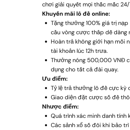
chơi giải quyết mọi thắc mắc 24/
Khuyến mãi lô đề online:
Tặng thưởng 100% giá trị nạp
cầu vòng cược thấp dễ dàng rú
Hoàn trả không giới hạn mỗi n
tài khoản lúc 12h trưa.
Thưởng nóng 500,000 VNĐ cho h
dụng cho tất cả đài quay.
Ưu điểm:
Tỷ lệ trả thưởng lô đề cực kỳ 
Giao diện đặt cược số đề thô
Nhược điểm:
Quá trình xác minh danh tính k
Các sảnh xổ số đôi khi bảo tr