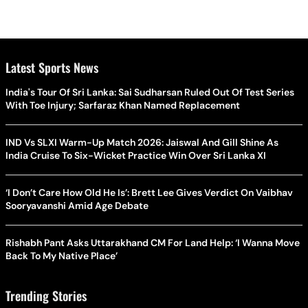
Latest Sports News
India's Tour Of Sri Lanka: Sai Sudharsan Ruled Out Of Test Series
With Toe Injury; Sarfaraz Khan Named Replacement
IND Vs SLXI Warm-Up Match 2026: Jaiswal And Gill Shine As
India Cruise To Six-Wicket Practice Win Over Sri Lanka XI
‘I Don’t Care How Old He Is’: Brett Lee Gives Verdict On Vaibhav
Sooryavanshi Amid Age Debate
Rishabh Pant Asks Uttarakhand CM For Land Help: ‘I Wanna Move
Back To My Native Place’
Trending Stories