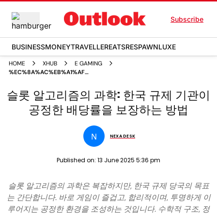
Subscribe
BUSINESS
MONEY
TRAVELLER
EATS
RESPAWN
LUXE
HOME
XHUB
E GAMING
%EC%8A%AC%EB%A1%AF
%EC%95%8C%EA%B3%A0%EB%A6%AC%EC%A6%98%EC%9D%98
슬롯 알고리즘의 과학: 한국 규제 기관이
%EA%B3%BC%ED%95%99 %ED%95%9C%EA%B5%AD
%EA%B7%9C%EC%A0%9C
공정한 배당률을 보장하는 방법
%EA%B8%B0%EA%B4%80%EC%9D%B4
%EA%B3%B5%EC%A0%95%ED%95%9C
%EB%B0%B0%EB%8B%B9%EB%A5%A0%EC%9D%84
%EB%B3%B4%EC%9E%A5%ED%95%98%EB%8A%94
N
NEXA DESK
%EB%B0%A9%EB%B2%95
Published on:
13 June 2025 5:36 pm
슬롯 알고리즘의 과학은 복잡하지만, 한국 규제 당국의 목표
는 간단합니다. 바로 게임이 즐겁고, 합리적이며, 투명하게 이
루어지는 공정한 환경을 조성하는 것입니다. 수학적 구조, 정