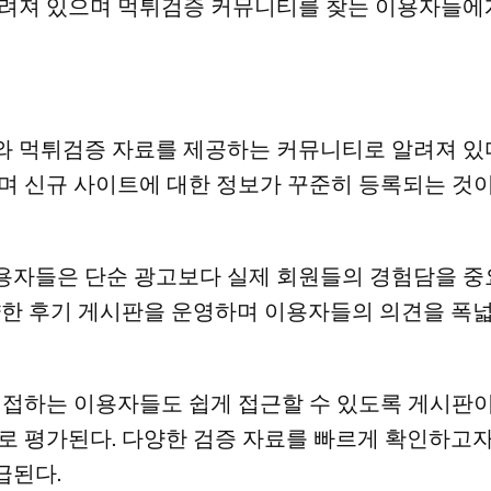
려져 있으며 먹튀검증 커뮤니티를 찾는 이용자들에
 먹튀검증 자료를 제공하는 커뮤니티로 알려져 있다
며 신규 사이트에 대한 정보가 꾸준히 등록되는 것
용자들은 단순 광고보다 실제 회원들의 경험담을 중
양한 후기 게시판을 운영하며 이용자들의 의견을 폭
 접하는 이용자들도 쉽게 접근할 수 있도록 게시판
로 평가된다. 다양한 검증 자료를 빠르게 확인하고자
급된다.