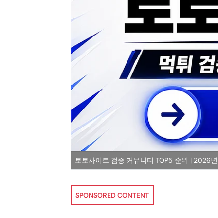
토토사이트 검증 커뮤니티 TOP5 순위 | 2026
SPONSORED CONTENT