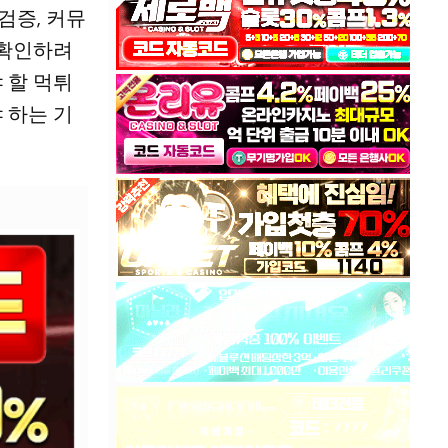
튀검증, 커뮤
 확인하려
 할 먹튀
 하는 기