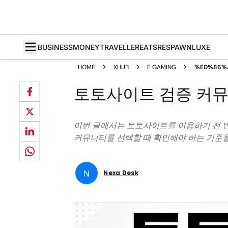
BUSINESS
MONEY
TRAVELLER
EATS
RESPAWN
LUXE
HOME
XHUB
E GAMING
%ED%86%
%EB%A8%
토토사이트 검증 커뮤니티
%EC%BB%
TOP5 %E
%EC%B5%
이번 글에서는 토토사이트를 이용하기 전 반
커뮤니티를 선택할 때 확인해야 하는 기준
N
Nexa Desk