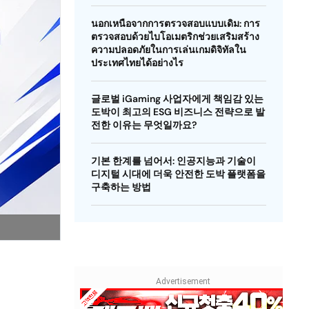
นอกเหนือจากการตรวจสอบแบบเดิม: การ
ตรวจสอบด้วยไบโอเมตริกช่วยเสริมสร้าง
ความปลอดภัยในการเล่นเกมดิจิทัลใน
ประเทศไทยได้อย่างไร
글로벌 iGaming 사업자에게 책임감 있는
도박이 최고의 ESG 비즈니스 전략으로 발
전한 이유는 무엇일까요?
기본 한계를 넘어서: 인공지능과 기술이
디지털 시대에 더욱 안전한 도박 플랫폼을
구축하는 방법