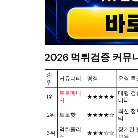
2026 먹튀검증 커뮤니
순
커뮤니티
평점
운영 특
위
토토매니
대형 검
1위
★★★★★
저
니티
최신 정
2위
토토핫
★★★★☆
티
먹튀폴리
장기간 
3위
★★★☆☆
스
보유