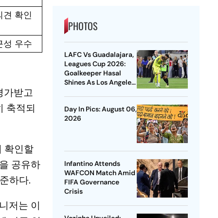
의견 확인
PHOTOS
근성 우수
LAFC Vs Guadalajara,
Leagues Cup 2026:
Goalkeeper Hasal
Shines As Los Angeles
 평가받고
Outlast Chivas In
Penalty Drama
히 축적되
Day In Pics: August 06,
2026
게 확인할
험을 공유하
Infantino Attends
WAFCON Match Amid
준하다.
FIFA Governance
Crisis
니저는 이