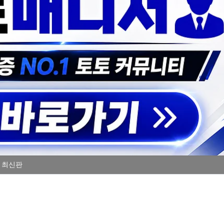
년 최신판