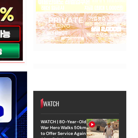
WATCH
WATCH | 80-Year-Old
War Hero Walks 50km
to Offer Service Again