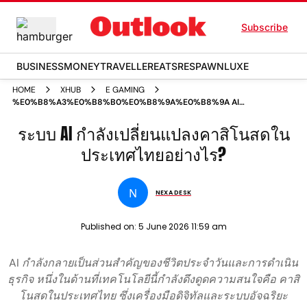
Subscribe
BUSINESS
MONEY
TRAVELLER
EATS
RESPAWN
LUXE
HOME
XHUB
E GAMING
%E0%B8%A3%E0%B8%B0%E0%B8%9A%E0%B8%9A AI
%E0%B8%81%E0%B8%B3%E0%B8%A5%E0%B8%B1%E0%B8%87%E0
ระบบ AI กำลังเปลี่ยนแปลงคาสิโนสดใน
ประเทศไทยอย่างไร?
N
NEXA DESK
Published on:
5 June 2026 11:59 am
AI กำลังกลายเป็นส่วนสำคัญของชีวิตประจำวันและการดำเนิน
ธุรกิจ หนึ่งในด้านที่เทคโนโลยีนี้กำลังดึงดูดความสนใจคือ คาสิ
โนสดในประเทศไทย ซึ่งเครื่องมือดิจิทัลและระบบอัจฉริยะ