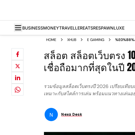
BUSINESS
MONEY
TRAVELLER
EATS
RESPAWN
LUXE
HOME
XHUB
E GAMING
%E0%B8%
%E0%B8%
สล็อต สล็อตเว็บตรง 10
10
%E0%B8%
%E0%B9%
เชื่อถือมากที่สุดในปี 2
%E0%B8%
รวมข้อมูลสล็อตเว็บตรงปี 2026 เปรียบเทียบ
เหมาะกับสไตล์การเล่น พร้อมแนวทางเล่นอย
N
Nexa Desk