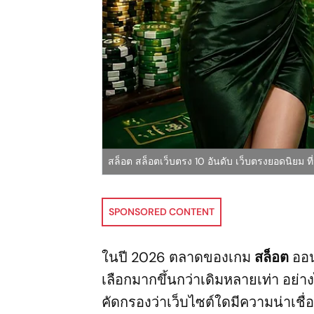
สล็อต สล็อตเว็บตรง 10 อันดับ เว็บตรงยอดนิยม ที่
SPONSORED CONTENT
ในปี 2026 ตลาดของเกม
สล็อต
ออนไ
เลือกมากขึ้นกว่าเดิมหลายเท่า อย่
คัดกรองว่าเว็บไซต์ใดมีความน่าเชื่