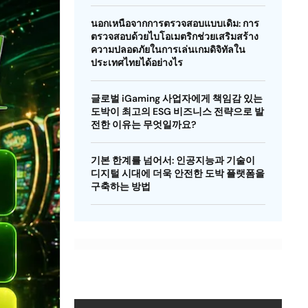
นอกเหนือจากการตรวจสอบแบบเดิม: การ
ตรวจสอบด้วยไบโอเมตริกช่วยเสริมสร้าง
ความปลอดภัยในการเล่นเกมดิจิทัลใน
ประเทศไทยได้อย่างไร
글로벌 iGaming 사업자에게 책임감 있는
도박이 최고의 ESG 비즈니스 전략으로 발
전한 이유는 무엇일까요?
기본 한계를 넘어서: 인공지능과 기술이
디지털 시대에 더욱 안전한 도박 플랫폼을
구축하는 방법