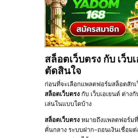
สล็อตเว็บตรง กับ เว็บเ
ตัดสินใจ
ก่อนที่จะเลือกแพลตฟอร์มสล็อตสักเว็
สล็อตเว็บตรง
กับ เว็บเอเยนต์ ต่า
เล่นในแบบใดบ้าง
สล็อตเว็บตรง
หมายถึงแพลตฟอร์มที่ผ
คั่นกลาง ระบบฝาก-ถอนเงินเชื่อม