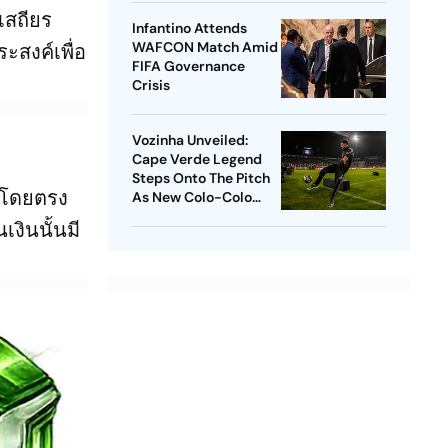
เสถียร
Infantino Attends
WAFCON Match Amid
ะสงค์เพื่อ
FIFA Governance
Crisis
Vozinha Unveiled:
Cape Verde Legend
Steps Onto The Pitch
ด้โดยตรง
As New Colo-Colo
Player
งินนั้นมี