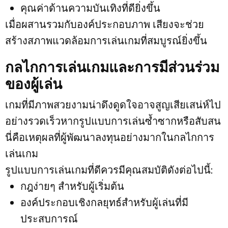
คุณค่าด้านความบันเทิงที่ดียิ่งขึ้น
เมื่อผสานรวมกับองค์ประกอบภาพ เสียงจะช่วย
สร้างสภาพแวดล้อมการเล่นเกมที่สมบูรณ์ยิ่งขึ้น
กลไกการเล่นเกมและการมีส่วนร่วม
ของผู้เล่น
เกมที่มีภาพสวยงามน่าดึงดูดใจอาจสูญเสียเสน่ห์ไป
อย่างรวดเร็วหากรูปแบบการเล่นซ้ำซากหรือสับสน
นี่คือเหตุผลที่ผู้พัฒนาลงทุนอย่างมากในกลไกการ
เล่นเกม
รูปแบบการเล่นเกมที่ดีควรมีคุณสมบัติดังต่อไปนี้:
กฎง่ายๆ สำหรับผู้เริ่มต้น
องค์ประกอบเชิงกลยุทธ์สำหรับผู้เล่นที่มี
ประสบการณ์