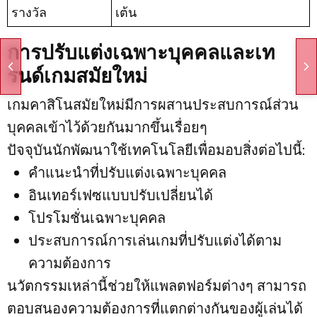
รางวัล
เต้น
การปรับแต่งเฉพาะบุคคลและเท
รนด์เกมสมัยใหม่
เกมคาสิโนสมัยใหม่มีการผสานประสบการณ์ส่วน
บุคคลเข้าไว้ด้วยกันมากขึ้นเรื่อยๆ
ปัจจุบันนักพัฒนาใช้เทคโนโลยีเพื่อมอบสิ่งต่อไปนี้:
คำแนะนำที่ปรับแต่งเฉพาะบุคคล
อินเทอร์เฟซแบบปรับเปลี่ยนได้
โปรโมชั่นเฉพาะบุคคล
ประสบการณ์การเล่นเกมที่ปรับแต่งได้ตาม
ความต้องการ
นวัตกรรมเหล่านี้ช่วยให้แพลตฟอร์มต่างๆ สามารถ
ตอบสนองความต้องการที่แตกต่างกันของผู้เล่นได้