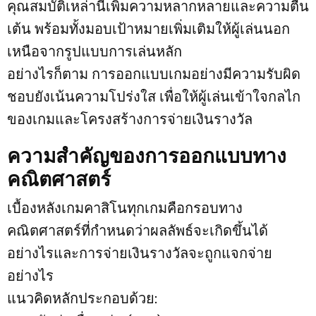
คุณสมบัติเหล่านี้เพิ่มความหลากหลายและความตื่น
เต้น พร้อมทั้งมอบเป้าหมายเพิ่มเติมให้ผู้เล่นนอก
เหนือจากรูปแบบการเล่นหลัก
อย่างไรก็ตาม การออกแบบเกมอย่างมีความรับผิด
ชอบยังเน้นความโปร่งใส เพื่อให้ผู้เล่นเข้าใจกลไก
ของเกมและโครงสร้างการจ่ายเงินรางวัล
ความสำคัญของการออกแบบทาง
คณิตศาสตร์
เบื้องหลังเกมคาสิโนทุกเกมคือกรอบทาง
คณิตศาสตร์ที่กำหนดว่าผลลัพธ์จะเกิดขึ้นได้
อย่างไรและการจ่ายเงินรางวัลจะถูกแจกจ่าย
อย่างไร
แนวคิดหลักประกอบด้วย: