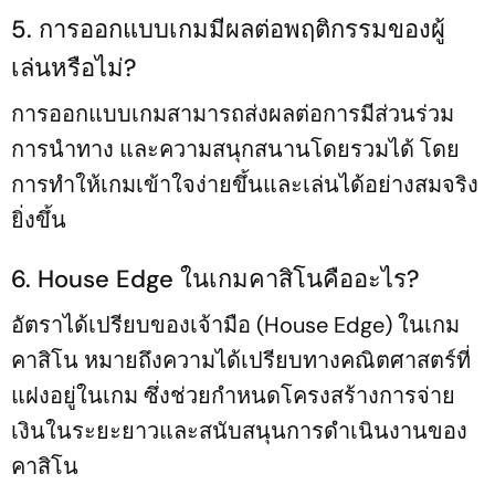
5. การออกแบบเกมมีผลต่อพฤติกรรมของผู้
เล่นหรือไม่?
การออกแบบเกมสามารถส่งผลต่อการมีส่วนร่วม
การนำทาง และความสนุกสนานโดยรวมได้ โดย
การทำให้เกมเข้าใจง่ายขึ้นและเล่นได้อย่างสมจริง
ยิ่งขึ้น
6. House Edge ในเกมคาสิโนคืออะไร?
อัตราได้เปรียบของเจ้ามือ (House Edge) ในเกม
คาสิโน หมายถึงความได้เปรียบทางคณิตศาสตร์ที่
แฝงอยู่ในเกม ซึ่งช่วยกำหนดโครงสร้างการจ่าย
เงินในระยะยาวและสนับสนุนการดำเนินงานของ
คาสิโน