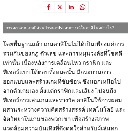
การออกแบบเกมมีส่วนกำหนดประสบการณ์ในคาสิโนอย่างไร?
โดยพื้นฐานแล้ว เกมคาสิโนไม่ได้เป็นเพียงแค่การ
รวมกันของกฎ ตัวเลข และการหมุนวงล้อที่โชคดี
เท่านั้น เบื้องหลังการเคลื่อนไหว กราฟิก และ
ฟีเจอร์แบบโต้ตอบทั้งหมดนั้น มีกระบวนการ
ออกแบบและสร้างเกมที่ซับซ้อน ซึ่งนอกเหนือไป
จากตัวเกมเอง ตั้งแต่กราฟิกและเสียง ไปจนถึง
ฟีเจอร์การเล่นเกมและรางวัล คาสิโนใช้การผสม
ผสานระหว่างความคิดสร้างสรรค์ เทคโนโลยี และ
จิตวิทยาในเกมของพวกเขา เพื่อสร้างสภาพ
แวดล้อมความบันเทิงที่ดึงดูดใจสำหรับผู้เล่นทุก