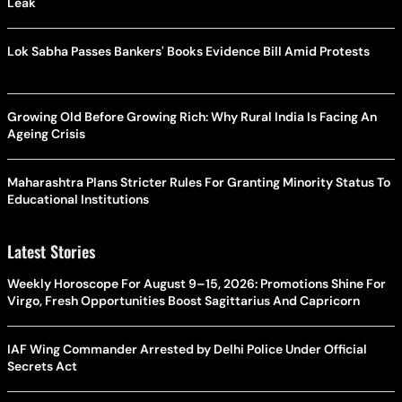
Leak
Lok Sabha Passes Bankers' Books Evidence Bill Amid Protests
Growing Old Before Growing Rich: Why Rural India Is Facing An
Ageing Crisis
Maharashtra Plans Stricter Rules For Granting Minority Status To
Educational Institutions
Latest Stories
Weekly Horoscope For August 9–15, 2026: Promotions Shine For
Virgo, Fresh Opportunities Boost Sagittarius And Capricorn
IAF Wing Commander Arrested by Delhi Police Under Official
Secrets Act