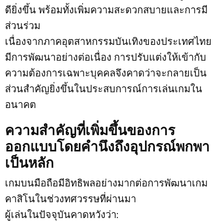
ดียิ่งขึ้น พร้อมทั้งเพิ่มความสะดวกสบายและการมี
ส่วนร่วม
เนื่องจากภาคอุตสาหกรรมบันเทิงของประเทศไทย
มีการพัฒนาอย่างต่อเนื่อง การปรับแต่งให้เข้ากับ
ความต้องการเฉพาะบุคคลจึงคาดว่าจะกลายเป็น
ส่วนสำคัญยิ่งขึ้นในประสบการณ์การเล่นเกมใน
อนาคต
ความสำคัญที่เพิ่มขึ้นของการ
ออกแบบโดยคำนึงถึงอุปกรณ์พกพา
เป็นหลัก
เกมบนมือถือมีอิทธิพลอย่างมากต่อการพัฒนาเกม
คาสิโนในช่วงทศวรรษที่ผ่านมา
ผู้เล่นในปัจจุบันคาดหวังว่า: