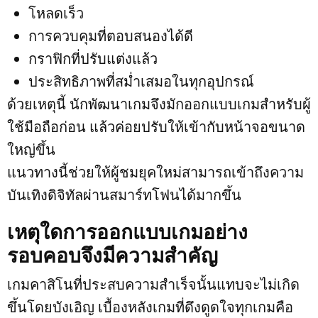
โหลดเร็ว
การควบคุมที่ตอบสนองได้ดี
กราฟิกที่ปรับแต่งแล้ว
ประสิทธิภาพที่สม่ำเสมอในทุกอุปกรณ์
ด้วยเหตุนี้ นักพัฒนาเกมจึงมักออกแบบเกมสำหรับผู้
ใช้มือถือก่อน แล้วค่อยปรับให้เข้ากับหน้าจอขนาด
ใหญ่ขึ้น
แนวทางนี้ช่วยให้ผู้ชมยุคใหม่สามารถเข้าถึงความ
บันเทิงดิจิทัลผ่านสมาร์ทโฟนได้มากขึ้น
เหตุใดการออกแบบเกมอย่าง
รอบคอบจึงมีความสำคัญ
เกมคาสิโนที่ประสบความสำเร็จนั้นแทบจะไม่เกิด
ขึ้นโดยบังเอิญ เบื้องหลังเกมที่ดึงดูดใจทุกเกมคือ