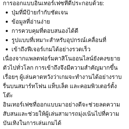
การออกแบบอินเทอร์เฟซที่ดีประกอบด้วย:
ปุ่มที่มีป้ายกำกับชัดเจน
ข้อมูลที่อ่านง่าย
การควบคุมที่ตอบสนองได้ดี
รูปแบบที่เหมาะสำหรับอุปกรณ์เคลื่อนที่
เข้าถึงฟีเจอร์เกมได้อย่างรวดเร็ว
เนื่องจากแพลตฟอร์มคาสิโนออนไลน์ยังคงขยาย
ตัวไปทั่วโลก การเข้าถึงจึงมีความสำคัญมากขึ้น
เรื่อยๆ ผู้เล่นคาดหวังว่าเกมจะทำงานได้อย่างราบ
รื่นบนสมาร์ทโฟน แท็บเล็ต และคอมพิวเตอร์ตั้ง
โต๊ะ
อินเทอร์เฟซที่ออกแบบมาอย่างดีจะช่วยลดความ
สับสนและช่วยให้ผู้เล่นสามารถมุ่งเน้นไปที่ความ
บันเทิงในการเล่นเกมได้