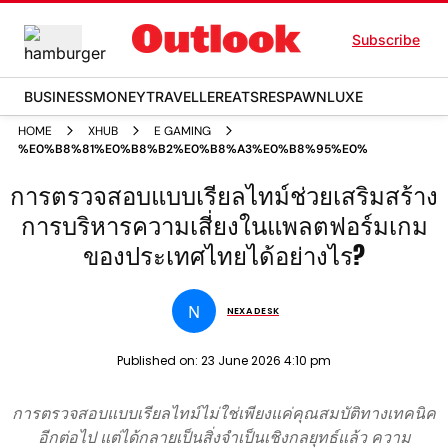
Subscribe
BUSINESS
MONEY
TRAVELLER
EATS
RESPAWN
LUXE
HOME
XHUB
E GAMING
%E0%B8%81%E0%B8%B2%E0%B8%A3%E0%B8%95%E0%B8%A3%E0%
การตรวจสอบแบบเรียลไทม์ช่วยเสริมสร้าง
การบริหารความเสี่ยงในแพลตฟอร์มเกม
ของประเทศไทยได้อย่างไร?
N
NEXA DESK
Published on:
23 June 2026 4:10 pm
การตรวจสอบแบบเรียลไทม์ไม่ใช่เพียงแค่คุณสมบัติทางเทคนิค
อีกต่อไป แต่ได้กลายเป็นสิ่งจำเป็นเชิงกลยุทธ์แล้ว ความ