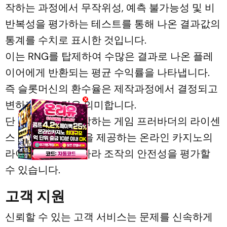
작하는 과정에서 무작위성, 예측 불가능성 및 비
반복성을 평가하는 테스트를 통해 나온 결과값의
통계를 수치로 표시한 것입니다.
이는 RNG를 탑제하여 수많은 결과로 나온 플레
이어에게 반환되는 평균 수익률을 나타냅니다.
즉 슬롯머신의 환수율은 제작과정에서 결정되고
X
변하지 않는 것을 의미합니다.
단 슬롯머신을 제작하는 게임 프러바더의 라이센
스 유무와 이 게임을 제공하는 온라인 카지노의
라이센스 유무에 따라 조작의 안전성을 평가할
수 있습니다.
고객 지원
신뢰할 수 있는 고객 서비스는 문제를 신속하게