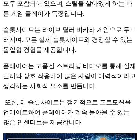
모두 포함되어 있으며, 스릴을 살아있게 하는 빠
른 게임 플레이가 특징입니다.
슬롯사이트는 라이브 딜러 바카라 게임으로 두드
러지며, 모든 실제 슬롯사이트와 경쟁할 수 있는
몰입형 경험을 제공합니다.
플레이어는 고품질 스트리밍 비디오를 통해 실제
딜러와 상호 작용하여 많은 사람이 매력적이라고
​​생각하는 사회적 요소를 만듭니다.
또한, 이 슬롯사이트는 정기적으로 프로모션을
업데이트하여 플레이어가 계속 돌아올 수 있는
많은 인센티브를 제공합니다.