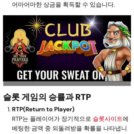
어마어마한 상금을 획득할 수 있습니다.
슬롯 게임의 승률과 RTP
RTP(Return to Player)
RTP는 플레이어가 장기적으로
슬롯사이트
에
베팅한 금액 중 되돌려받을 확률을 나타냅니