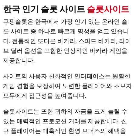
한국 인기 슬롯 사이트
슬롯사이트
쿠팡슬롯은 한국에서 가장 인기 있는 온라인 슬
롯 사이트 중 하나로 빠르게 명성을 얻고 있습니
다. 전통적인 또다른 바카라, 스피드 바카라, 라이
브 딜러 옵션을 포함한 인상적인 바카라 게임을
제공합니다.
사이트의 사용자 친화적인 인터페이스는 원활한
게임 경험을 보장하여 노련한 플레이어와 초보자
모두에게 접근성을 높여줍니다.
슬롯사이트는 또한 귀하의 자금을 크게 늘릴 수
있는 매력적인 프로모션 거래를 제공합니다. 신
규 플레이어는 매혹적인 환영 보너스의 혜택을