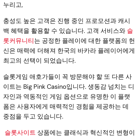
누리고,
충성도 높은 고객은 진행 중인 프로모션과 캐시
백 혜택을 활용할 수 있습니다. 고객 서비스와
슬
롯커뮤니티
는 공정한 플레이에 대한 플랫폼의 헌
신은 매력에 더해져 한국의 바카라 플레이어에게
최고의 선택이 되었습니다.
슬롯게임 애호가들이 꼭 방문해야 할 또 다른 사
이트는 Big Pink Casino입니다. 생동감 넘치는 디
자인과 역동적인 게임 옵션으로 유명한 이 플랫
폼은 사용자에게 매력적인 경험을 제공하는 데
중점을 두고 있습니다.
슬롯사이트
상품에는 클래식과 혁신적인 변형이