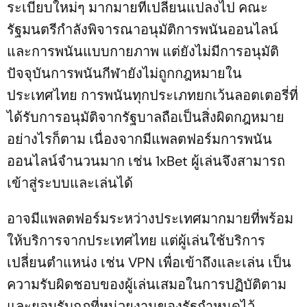
ระเบียบใหม่ๆ มากมายที่เปลี่ยนแปลงไป คณะ
รัฐมนตรีกำลังพิจารณาอนุมัติการพนันออนไลน์
และการพนันแบบกายภาพ แต่ยังไม่มีการอนุมัติ
ปัจจุบันการพนันกีฬายังไม่ถูกกฎหมายใน
ประเทศไทย การพนันทุกประเภทยกเว้นลอตเตอรี่ที่
ได้รับการอนุมัติจากรัฐบาลถือเป็นสิ่งผิดกฎหมาย
อย่างไรก็ตาม เนื่องจากมีแพลตฟอร์มการพนัน
ออนไลน์จำนวนมาก เช่น 1xBet ผู้เล่นจึงสามารถ
เข้าสู่ระบบและเล่นได้
อาจมีแพลตฟอร์มระหว่างประเทศมากมายที่พร้อม
ให้บริการจากประเทศไทย แต่ผู้เล่นใช้บริการ
เปลี่ยนตำแหน่ง เช่น VPN เพื่อเข้าถึงและเล่น เป็น
ความรับผิดชอบของผู้เล่นเสมอในการปฏิบัติตาม
และยอมรับกฎที่หน่วยงานของรัฐกำหนดไว้