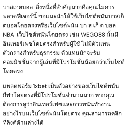
บาสเกตบอล สิ่งหนึ่งที่สำคัญมากคือคุณไม่ควร
พลาดฟีเจอร์นี้ ขอแนะนำให้ใช้เว็บไซต์พนันบาสเก็
ตบอลโดยตรงหรือเว็บไซต์พนัน บา ส เก็ ต บอล
NBA เว็บไซต์พนันโดยตรง เช่น WEGO88 นั้นมี
อินเทอร์เฟซโดยตรงสำหรับผู้ใช้ ไม่มีตัวแทน
ตัวกลางสำหรับธุรกรรม ตัวแทนมักจะรับ
คอมมิชชั่นจากผู้เล่นที่มีโปรโมชั่นน้อยกว่าเว็บไซต์
โดยตรง
แพลตฟอร์ม 1xbet เป็นตัวอย่างของเว็บไซต์พนัน
กีฬาโดยตรงที่มีโปรโมชั่นจำนวนมาก หากคุณ
ต้องการดูว่าอินเทอร์เฟซและการพนันทำงาน
อย่างไรบนเว็บไซต์พนันโดยตรง คุณสามารถคลิก
ที่ลิงค์ด้านล่างได้