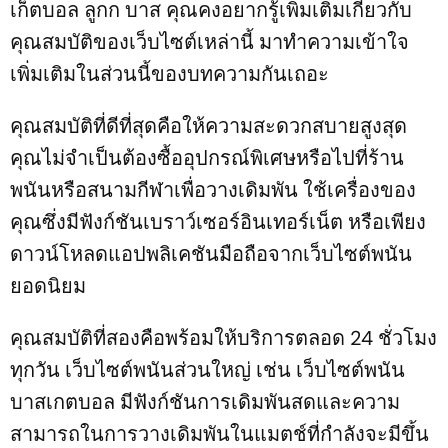
เก็ตบอล ลูกก บาส คุณคงอยากรู้เพิ่มเติมเกี่ยวกับ
คุณสมบัติของเว็บไซต์เหล่านี้ มาทำความเข้าใจ
เพิ่มเติมในส่วนนี้ของบทความกันเถอะ
คุณสมบัติที่ดีที่สุดคือให้ความสะดวกสบายสูงสุด
คุณไม่จำเป็นต้องซื้ออุปกรณ์พิเศษหรือไปที่ร้าน
พนันหรือสนามกีฬาเพื่อวางเดิมพัน ใช้เครื่องของ
คุณซึ่งมีฟังก์ชันเบราว์เซอร์อินเทอร์เน็ต หรือเพียง
ดาวน์โหลดแอปพลิเคชันมือถือจากเว็บไซต์พนัน
ยอดนิยม
คุณสมบัติที่สองคือพร้อมให้บริการตลอด 24 ชั่วโมง
ทุกวัน เว็บไซต์พนันส่วนใหญ่ เช่น เว็บไซต์พนัน
บาสเกตบอล มีฟังก์ชันการเดิมพันสดและความ
สามารถในการวางเดิมพันในแมตช์ที่กำลังจะมีขึ้น