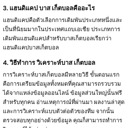
3. แฮนดิแคป บาส เก็ตบอลคืออะไร
แฮนดิแคปคือตัวเลือกการเดิมพันประเภทหนึ่งและ
เป็นที่นิยมมากในประเทศแถบเอเชีย ประเภทการ
เดิมพันแฮนดิแคปสำหรับบาสเก็ตบอลเรียกว่า
แฮนดิแคปบาสเก็ตบอล
4. วิธีทำการ วิเคราะห์บาส เก็ตบอล
การวิเคราะห์บาสเก็ตบอลมีหลายวิธี ขั้นตอนแรก
คือการเตรียมข้อมูลทั้งหมดที่คุณสามารถรวบรวม
ได้จากแหล่งข้อมูลออนไลน์ ข้อมูลส่วนใหญ่นั้นฟรี
สำหรับทุกคน อ่านเหตุการณ์ที่ผ่านมา ผลงานล่าสุด
และการวิเคราะห์แบบตัวต่อตัวของทีม จากนั้น
ตรวจสอบทุกอย่างด้วยข้อมูล คุณก็สามารถทำการ