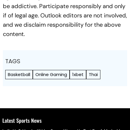
be addictive. Participate responsibly and only
if of legal age. Outlook editors are not involved,
and we disclaim responsibility for the above
content.
TAGS
Basketball
Online Gaming
1xbet
Thai
Latest Sports News