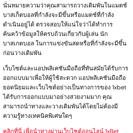
นั่นหมายความว่าคุณสามารถวางเดิมพันในแมตช์
บาสเก็ตบอลที่กำลังจะมีขึ้นหรือแมตช์ที่กำลัง
ดำเนินอยู่ได้ ตรวจสอบให้แน่ใจว่าได้ทำการ
ค้นคว้าข้อมูลให้ครบถ้วนเกี่ยวกับผู้เล่น นัก
บาสเกตบอล ในการแข่งขันสดหรือที่กำลังจะมีขึ้น
ก่อนวางเดิมพัน
เว็บไซต์และแอปพลิเคชันมือถือที่ทันสมัยได้รับการ
ออกแบบมาเพื่อให้ผู้ใช้สะดวก แอปพลิเคชันมือถือ
ยอดนิยมและเว็บไซต์อย่างเป็นทางการของ 1xbet
ได้รับการออกแบบมาอย่างสวยงามมาก คุณ
สามารถนำทางและวางเดิมพันได้โดยไม่ต้องมี
ความรู้ทางเทคนิคพิเศษใดๆ
คลิกที่นี่ เพื่อนำทางผ่านเว็บไซต์ออนไลน์ 1xBet