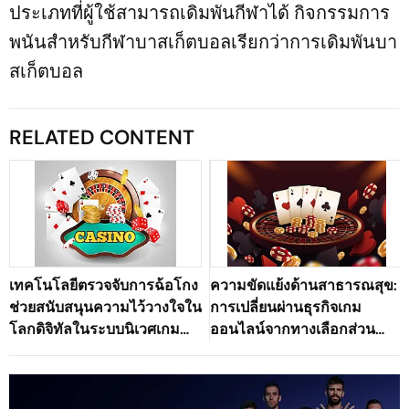
ประเภทที่ผู้ใช้สามารถเดิมพันกีฬาได้ กิจกรรมการ
พนันสำหรับกีฬาบาสเก็ตบอลเรียกว่าการเดิมพันบา
สเก็ตบอล
RELATED CONTENT
เทคโนโลยีตรวจจับการฉ้อโกง
ความขัดแย้งด้านสาธารณสุข:
ช่วยสนับสนุนความไว้วางใจใน
การเปลี่ยนผ่านธุรกิจเกม
โลกดิจิทัลในระบบนิเวศเกม
ออนไลน์จากทางเลือกส่วน
ออนไลน์ของประเทศไทยได้
บุคคลสู่ความเป็นอยู่ของระบบ
อย่างไร
ในไทย