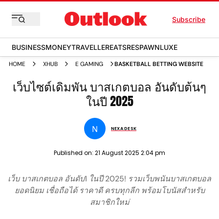
Subscribe
BUSINESS
MONEY
TRAVELLER
EATS
RESPAWN
LUXE
HOME
XHUB
E GAMING
BASKETBALL BETTING WEBSITE
เว็บไซต์เดิมพัน บาสเกตบอล อันดับต้นๆ
ในปี 2025
N
NEXA DESK
Published on:
21 August 2025 2:04 pm
เว็บ บาสเกตบอล อันดับ1 ในปี 2025! รวมเว็บพนันบาสเกตบอล
ยอดนิยม เชื่อถือได้ ราคาดี ครบทุกลีก พร้อมโบนัสสำหรับ
สมาชิกใหม่