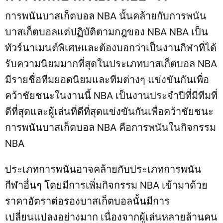
การพนันบาสเก็ตบอล NBA นั้นคล้ายกับการพนัน
บาสเก็ตบอลแต่ปฏิบัติตามกฎของ NBA NBA เป็น
ทัวร์นาเมนต์พิเศษและต้องบอกว่าเป็นงานกีฬาที่ได้
รับความนิยมมากที่สุดในประเภทบาสเก็ตบอล NBA
มีรายชื่อทีมยอดนิยมและทีมต่างๆ แข่งขันกันเพื่อ
คว้าชัยชนะในงานนี้ NBA เป็นงานประจำปีที่มีทีมที่
ดีที่สุดและผู้เล่นที่ดีที่สุดแข่งขันกันเพื่อคว้าชัยชนะ
การพนันบาสเก็ตบอล NBA คือการพนันในกิจกรรม
NBA
ประเภทการพนันอาจคล้ายกับประเภทการพนัน
กีฬาอื่นๆ โดยมีการเพิ่มกิจกรรม NBA เข้ามาด้วย
ราคาอัตราต่อรองบาสเก็ตบอลนั้นมีการ
เปลี่ยนแปลงอย่างมาก เนื่องจากผู้เล่นหลายล้านคน