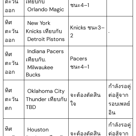
ตะวัน
เทียบกับ
ชนะ4–1
Orlando Magic
ออก
ทิศ
New York
Knicks ชนะ3–
.
ตะวัน
Knicks เทียบกับ
2
Detroit Pistons
ออก
Indiana Pacers
ทิศ
Pacers
เทียบกับ.
ตะวัน
ชนะ4–1
Milwaukee
ออก
Bucks
กำลังรอคู่
ทิศ
Oklahoma City
จะต้องตัดสิน
ต่อสู้จาก
ตะวัน
Thunder เทียบกับ
ใจ
รอบเพลย์
TBD
ตก
อิน
กำลังรอคู่
ทิศ
Houston
จะต้องตัดสิน
ต่อสู้จาก