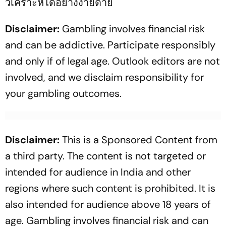
วิเคราะห์ได้อย่างง่ายดาย
Disclaimer:
Gambling involves financial risk
and can be addictive. Participate responsibly
and only if of legal age. Outlook editors are not
involved, and we disclaim responsibility for
your gambling outcomes.
Disclaimer:
This is a Sponsored Content from
a third party. The content is not targeted or
intended for audience in India and other
regions where such content is prohibited. It is
also intended for audience above 18 years of
age. Gambling involves financial risk and can