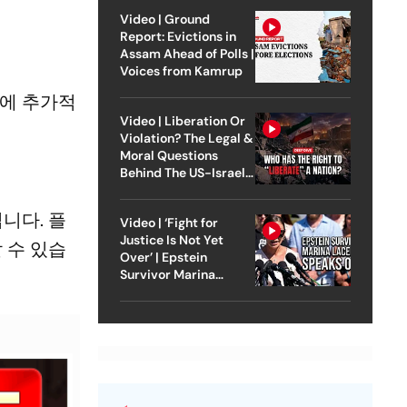
Video | Ground
Report: Evictions in
Assam Ahead of Polls |
Voices from Kamrup
문에 추가적
Video | Liberation Or
Violation? The Legal &
Moral Questions
Behind The US-Israel
Strike On Iran
니다. 플
Video | ‘Fight for
Justice Is Not Yet
 수 있습
Over’ | Epstein
Survivor Marina
Lacerda Speaks to
Outlook