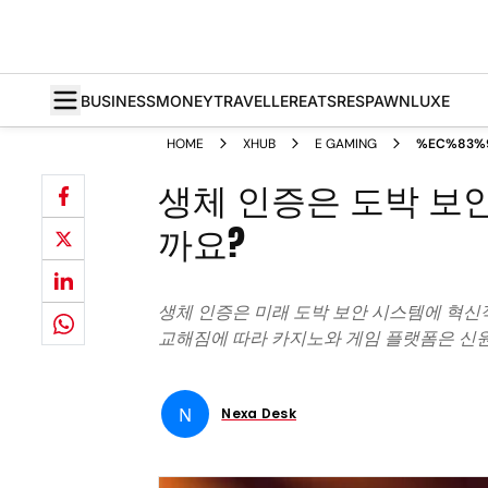
BUSINESS
MONEY
TRAVELLER
EATS
RESPAWN
LUXE
HOME
XHUB
E GAMING
%EC%83%
%EC%9D%
생체 인증은 도박 보
%EB%8F%
%EC%8B%
%EC%96%
까요?
%EC%97%
%EC%88%
%EC%9E%
생체 인증은 미래 도박 보안 시스템에 혁신
교해짐에 따라 카지노와 게임 플랫폼은 신원 
N
Nexa Desk