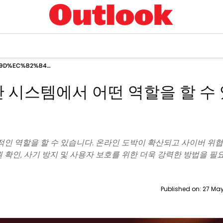
9D%EC%B2%B4
B8%EC%A6%9D%EC%9D%80
안 시스템에서 어떤 역할을 할 수
84%EB%B0%95 %EB%B3%B4%EC%95%88
9C%EC%8A%A4%ED%85%9C%EC%97%90%EC%84%9C
B4%EB%96%A4
AD%ED%95%A0%EC%9D%84 %ED%95%A0
98
88%EC%9D%84%EA%B9%8C%EC%9A%94
적인 역할을 할 수 있습니다. 온라인 도박이 확산되고 사이버 위협
확인, 사기 방지 및 사용자 보호를 위한 더욱 강력한 방법을 필
Published on:
27 May