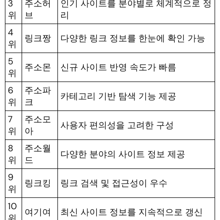
3
주소허
인기 사이트를 분야별로 체계적으로 정
위
브
리
4
링크짱
다양한 링크 정보를 한눈에 확인 가능
위
5
주소몬
신규 사이트 반영 속도가 빠름
위
6
주소파
카테고리 기반 탐색 기능 제공
위
크
7
주소모
사용자 편의성을 고려한 구성
위
아
8
주소월
다양한 분야의 사이트 정보 제공
위
드
9
링크킹
링크 검색 및 접근성이 우수
위
10
여기여
최신 사이트 정보를 지속적으로 갱신
위