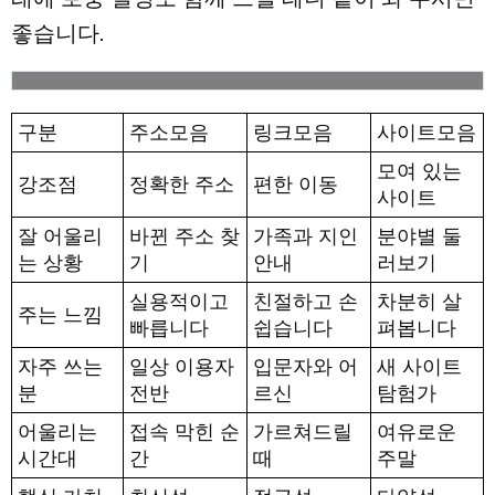
좋습니다.
구분
주소모음
링크모음
사이트모음
모여 있는
강조점
정확한 주소
편한 이동
사이트
잘 어울리
바뀐 주소 찾
가족과 지인
분야별 둘
는 상황
기
안내
러보기
실용적이고
친절하고 손
차분히 살
주는 느낌
빠릅니다
쉽습니다
펴봅니다
자주 쓰는
일상 이용자
입문자와 어
새 사이트
분
전반
르신
탐험가
어울리는
접속 막힌 순
가르쳐드릴
여유로운
시간대
간
때
주말