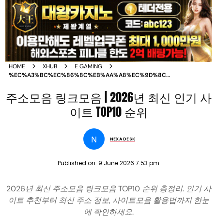
HOME
XHUB
E GAMING
%EC%A3%BC%EC%86%8C%EB%AA%A8%EC%9D%8C
%EB%A7%81%ED%81%AC%EB%AA%A8%EC%9D%8C
주소모음 링크모음 | 2026년 최신 인기 사
2026%EB%85%84 %EC%B5%9C%EC%8B%A0
%EC%9D%B8%EA%B8%B0
이트 TOP10 순위
%EC%82%AC%EC%9D%B4%ED%8A%B8 TOP10
%EC%88%9C%EC%9C%84
N
NEXA DESK
Published on:
9 June 2026 7:53 pm
2026년 최신 주소모음 링크모음 TOP10 순위 총정리. 인기 사
이트 추천부터 최신 주소 정보, 사이트모음 활용법까지 한눈
에 확인하세요.