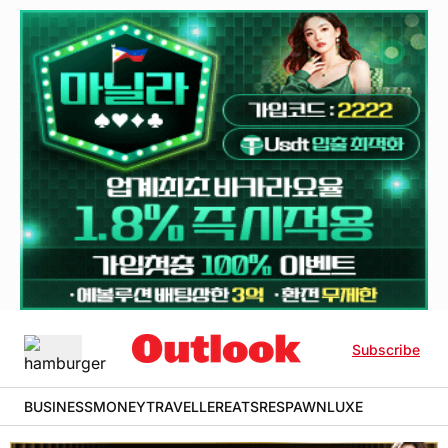
Subscribe
BUSINESS
MONEY
TRAVELLER
EATS
RESPAWN
LUXE