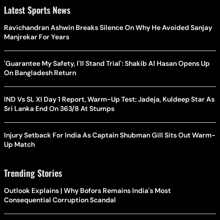
Latest Sports News
Ravichandran Ashwin Breaks Silence On Why He Avoided Sanjay
Manjrekar For Years
'Guarantee My Safety, I'll Stand Trial': Shakib Al Hasan Opens Up
On Bangladesh Return
IND Vs SL XI Day 1 Report, Warm-Up Test: Jadeja, Kuldeep Star As
Sri Lanka End On 363/8 At Stumps
Injury Setback For India As Captain Shubman Gill Sits Out Warm-
Up Match
Trending Stories
Outlook Explains | Why Bofors Remains India's Most
Consequential Corruption Scandal