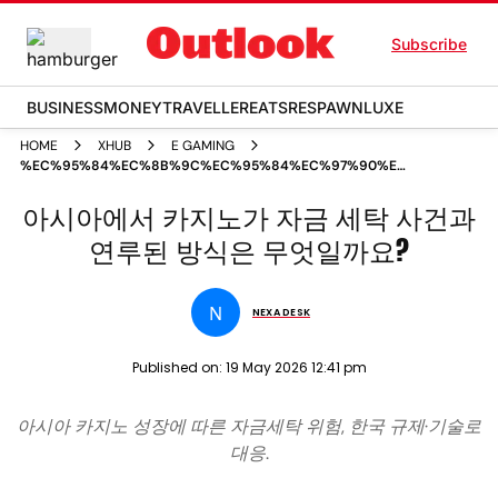
Subscribe
BUSINESS
MONEY
TRAVELLER
EATS
RESPAWN
LUXE
HOME
XHUB
E GAMING
%EC%95%84%EC%8B%9C%EC%95%84%EC%97%90%EC%84%9C
%EC%B9%B4%EC%A7%80%EB%85%B8%EA%B0%80
%EC%9E%90%EA%B8%88 %EC%84%B8%ED%83%81
아시아에서 카지노가 자금 세탁 사건과
%EC%82%AC%EA%B1%B4%EA%B3%BC
연루된 방식은 무엇일까요?
%EC%97%B0%EB%A3%A8%EB%90%9C
%EB%B0%A9%EC%8B%9D%EC%9D%80
%EB%AC%B4%EC%97%87%EC%9D%BC%EA%B9%8C%EC%9A%94
N
NEXA DESK
Published on:
19 May 2026 12:41 pm
아시아 카지노 성장에 따른 자금세탁 위험, 한국 규제·기술로
대응.