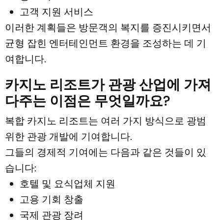
고객 지원 서비스
이러한 계획들은 방문객의 복지를 증진시키면서
균형 잡힌 엔터테인먼트 환경을 조성하는 데 기
여합니다.
카지노 리조트가 관광 산업에 가져
다주는 이점은 무엇일까요?
복합 카지노 리조트는 여러 가지 방식으로 광범
위한 관광 개발에 기여합니다.
그들의 경제적 기여에는 다음과 같은 것들이 있
습니다:
호텔 및 요식업체 지원
고용 기회 창출
국제 관광 장려