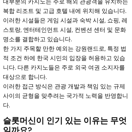
대부분의 카지노는 주로 해외 관광객을 유치하는
복합 리조트 및 고급 호텔 내에 위치해 있습니다.
이러한 시설들은 게임 시설과 숙박 시설, 쇼핑, 레
스토랑, 엔터테인먼트 시설, 컨벤션 센터 및 문화
명소를 결합하고 있습니다.
한 가지 주목할 만한 예외는 강원랜드로, 특정 법
적 조건 하에 한국 시민의 입장을 허용하고 있습
니다. 다른 카지노들은 주로 외국 여권 소지자를
대상으로 합니다.
이러한 접근 방식은 관광 개발과 책임 있는 규제
사이의 균형을 맞추려는 국가적 노력을 반영합니
다.
슬롯머신이 인기 있는 이유는 무엇
일까요?