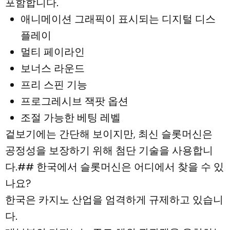
포함합니다.
애니메이션 그래픽이 표시되는 디지털 디스
플레이
멀티 페이라인
보너스 라운드
프리 스핀 기능
프로그레시브 잭팟 옵션
조절 가능한 베팅 레벨
겉보기에는 간단해 보이지만, 최신 슬롯머신은
공정성을 보장하기 위해 첨단 기술을 사용합니
다.## 한국에서 슬롯머신은 어디에서 찾을 수 있
나요?
한국은 카지노 산업을 엄격하게 규제하고 있습니
다.