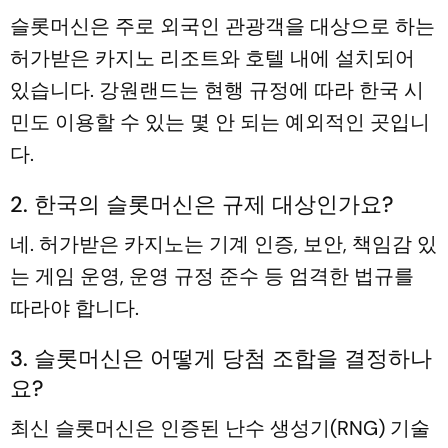
슬롯머신은 주로 외국인 관광객을 대상으로 하는
허가받은 카지노 리조트와 호텔 내에 설치되어
있습니다. 강원랜드는 현행 규정에 따라 한국 시
민도 이용할 수 있는 몇 안 되는 예외적인 곳입니
다.
2. 한국의 슬롯머신은 규제 대상인가요?
네. 허가받은 카지노는 기계 인증, 보안, 책임감 있
는 게임 운영, 운영 규정 준수 등 엄격한 법규를
따라야 합니다.
3. 슬롯머신은 어떻게 당첨 조합을 결정하나
요?
최신 슬롯머신은 인증된 난수 생성기(RNG) 기술