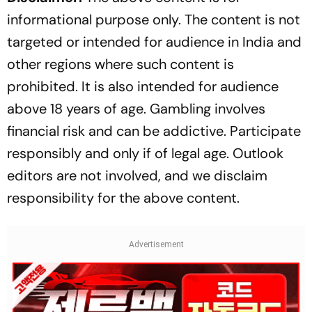
informational purpose only. The content is not
targeted or intended for audience in India and
other regions where such content is
prohibited. It is also intended for audience
above 18 years of age. Gambling involves
financial risk and can be addictive. Participate
responsibly and only if of legal age. Outlook
editors are not involved, and we disclaim
responsibility for the above content.