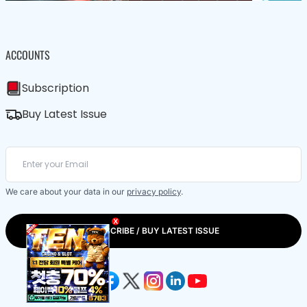
ACCOUNTS
Subscription
Buy Latest Issue
We care about your data in our
privacy policy
.
X
SUBSCRIBE / BUY LATEST ISSUE