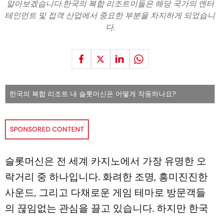
알아보겠습니다.한국의 복합 리조트이들은 해당 국가의 엔터
테인먼트 및 접객 산업에서 중요한 부분을 차지하게 되었습니
다.
한국의 복합 리조트 내 슬롯머신은 어떻게 작동하나요?
SPONSORED CONTENT
슬롯머신은 전 세계 카지노에서 가장 유명한 오
락거리 중 하나입니다. 화려한 조명, 흥미진진한
사운드, 그리고 다채로운 게임 테마로 방문객들
의 끊임없는 관심을 끌고 있습니다. 하지만 한국