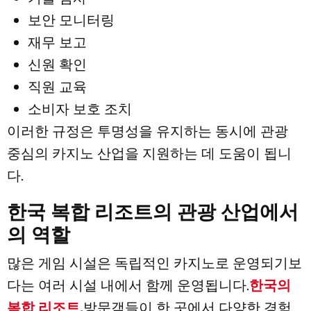
보안 모니터링
재무 보고
신원 확인
직원 교육
소비자 보호 조치
이러한 규정은 투명성을 유지하는 동시에 관광
중심의 카지노 산업을 지원하는 데 도움이 됩니
다.
한국 복합 리조트의 관광 산업에서
의 역할
많은 게임 시설은 독립적인 카지노로 운영되기보
다는 여러 시설 내에서 함께 운영됩니다.
한국의
복합 리조트
,
방문객들이 한 곳에서 다양한 경험