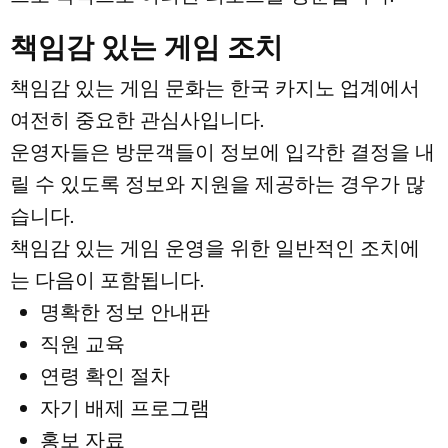
책임감 있는 게임 조치
책임감 있는 게임 문화는 한국 카지노 업계에서
여전히 중요한 관심사입니다.
운영자들은 방문객들이 정보에 입각한 결정을 내
릴 수 있도록 정보와 지원을 제공하는 경우가 많
습니다.
책임감 있는 게임 운영을 위한 일반적인 조치에
는 다음이 포함됩니다.
명확한 정보 안내판
직원 교육
연령 확인 절차
자기 배제 프로그램
홍보 자료