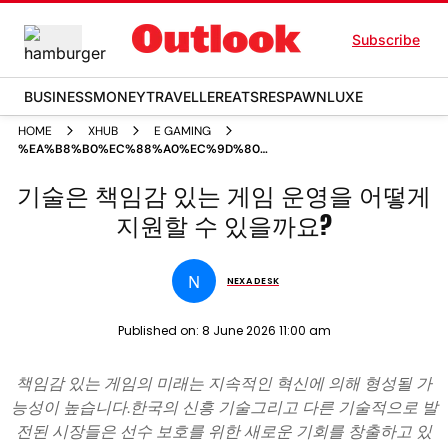
Subscribe
BUSINESS
MONEY
TRAVELLER
EATS
RESPAWN
LUXE
HOME
XHUB
E GAMING
%EA%B8%B0%EC%88%A0%EC%9D%80
%EC%B1%85%EC%9E%84%EA%B0%90
기술은 책임감 있는 게임 운영을 어떻게
%EC%9E%88%EB%8A%94 %EA%B2%8C%EC%9E%84
%EC%9A%B4%EC%98%81%EC%9D%84
지원할 수 있을까요?
%EC%96%B4%EB%96%BB%EA%B2%8C
%EC%A7%80%EC%9B%90%ED%95%A0 %EC%88%98
%EC%9E%88%EC%9D%84%EA%B9%8C%EC%9A%94
N
NEXA DESK
Published on:
8 June 2026 11:00 am
책임감 있는 게임의 미래는 지속적인 혁신에 의해 형성될 가
능성이 높습니다.한국의 신흥 기술그리고 다른 기술적으로 발
전된 시장들은 선수 보호를 위한 새로운 기회를 창출하고 있