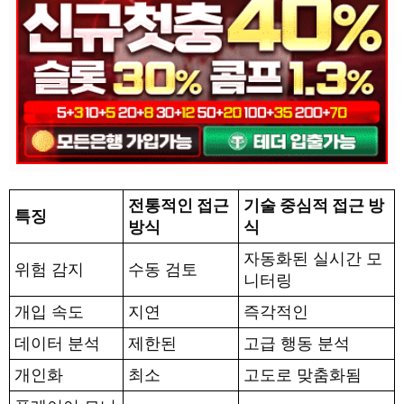
전통적인 접근
기술 중심적 접근 방
특징
방식
식
자동화된 실시간 모
위험 감지
수동 검토
니터링
개입 속도
지연
즉각적인
데이터 분석
제한된
고급 행동 분석
개인화
최소
고도로 맞춤화됨