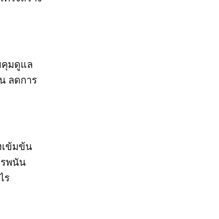
บคุมดูแล
ึ้น ลดการ
เข้มข้น
ารพนัน
งไร