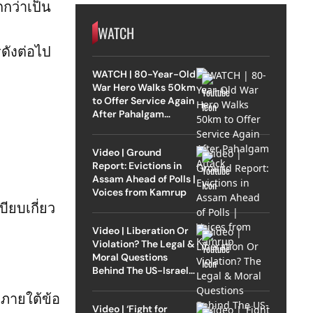
กว่าเป็น
WATCH
ดังต่อไป
WATCH | 80-Year-Old
War Hero Walks 50km
to Offer Service Again
After Pahalgam
Attack
Video | Ground
Report: Evictions in
Assam Ahead of Polls |
Voices from Kamrup
ียบเกี่ยว
Video | Liberation Or
Violation? The Legal &
Moral Questions
Behind The US-Israel
Strike On Iran
ดภายใต้ข้อ
Video | ‘Fight for