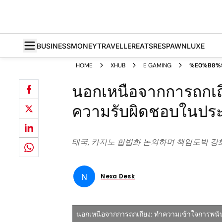
BUSINESS
MONEY
TRAVELLER
EATS
RESPAWN
LUXE
HOME
XHUB
E GAMING
%E0%B8%
%E0%B8%
นอกเหนือจากการถกเถี
ความรับผิดชอบในปร
태국, 카지노 합법화 논의하며 책임도박 강화
N
Nexa Desk
นอกเหนือจากการถกเถียง: ทำความเข้าใจการพน