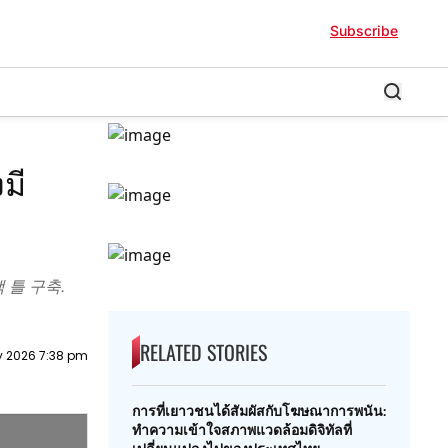
Subscribe
B8%B7%E0%B8%AD%E0%B8%88%E0%B8%B2%E0%B8%81%E0%B8%81%
B9%80%E0%B8%82%E0%B9%89%E0%B8%B2%E0%B9%83%E0%B8%88%
มี
 틀 구축.
RELATED STORIES
y 2026 7:38 pm
การที่เยาวชนได้สัมผัสกับโฆษณาการพนัน:
ทำความเข้าใจสภาพแวดล้อมดิจิทัลที่