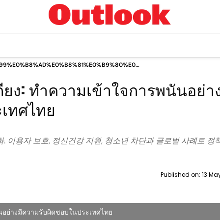
99%E0%B8%AD%E0%B8%81%E0%B9%80%E0%B8%AB%E0%B8%99%E0%
97%E0%B8%B3%E0%B8%84%E0%B8%A7%E0%B8%B2%E0%B8%A1%E0%
ยง: ทำความเข้าใจการพนันอย่าง
ะเทศไทย
. 이용자 보호, 정신건강 지원, 청소년 차단과 글로벌 사례로 정책
Published on:
13 Ma
ันอย่างมีความรับผิดชอบในประเทศไทย