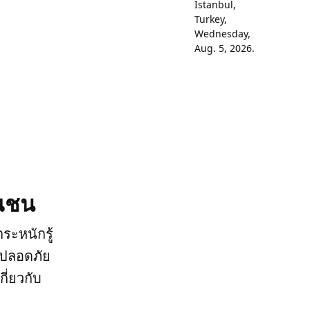
รณชน
ะหนักรู้
่ปลอดภัย
ี่ยวกับ