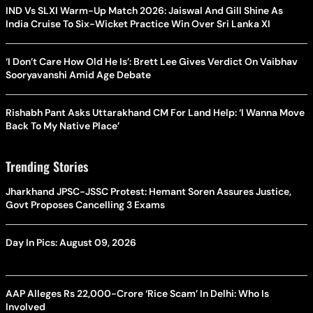
IND Vs SLXI Warm-Up Match 2026: Jaiswal And Gill Shine As
India Cruise To Six-Wicket Practice Win Over Sri Lanka XI
‘I Don’t Care How Old He Is’: Brett Lee Gives Verdict On Vaibhav
Sooryavanshi Amid Age Debate
Rishabh Pant Asks Uttarakhand CM For Land Help: ‘I Wanna Move
Back To My Native Place’
Trending Stories
Jharkhand JPSC-JSSC Protest: Hemant Soren Assures Justice,
Govt Proposes Cancelling 3 Exams
Day In Pics: August 09, 2026
AAP Alleges Rs 22,000-Crore ‘Rice Scam’ In Delhi: Who Is
Involved