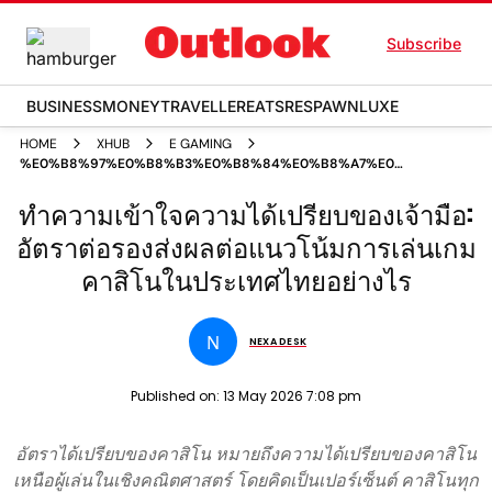
Subscribe
BUSINESS
MONEY
TRAVELLER
EATS
RESPAWN
LUXE
HOME
XHUB
E GAMING
%E0%B8%97%E0%B8%B3%E0%B8%84%E0%B8%A7%E0%B8%B2%E0
%E0%B8%AD%E0%B8%B1%E0%B8%95%E0%B8%A3%E0%B8%B2%E0
ทำความเข้าใจความได้เปรียบของเจ้ามือ:
อัตราต่อรองส่งผลต่อแนวโน้มการเล่นเกม
คาสิโนในประเทศไทยอย่างไร
N
NEXA DESK
Published on:
13 May 2026 7:08 pm
อัตราได้เปรียบของคาสิโน หมายถึงความได้เปรียบของคาสิโน
เหนือผู้เล่นในเชิงคณิตศาสตร์ โดยคิดเป็นเปอร์เซ็นต์ คาสิโนทุก