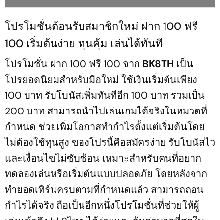
โปรโมชั่นต้อนรับสมาชิกใหม่ ฝาก 100 ฟรี
100 เริ่มต้นง่าย ทุนคุ้ม เล่นได้ทันที
โปรโมชั่น ฝาก 100 ฟรี 100 จาก
BK8TH
เป็น
โปรยอดนิยมสำหรับมือใหม่ ใช้เงินเริ่มต้นเพียง
100 บาท รับโบนัสเพิ่มทันทีอีก 100 บาท รวมเป็น
200 บาท สามารถนำไปเล่นเกมได้จริงในหมวดที่
กำหนด ช่วยเพิ่มโอกาสทำกำไรตั้งแต่เริ่มต้นโดย
ไม่ต้องใช้ทุนสูง ของโปรนี้คือสมัครง่าย รับโบนัสไว
และเงื่อนไขไม่ซับซ้อน เหมาะสำหรับคนที่อยาก
ทดลองเล่นหรือเริ่มต้นแบบปลอดภัย โดยหลังจาก
ทำยอดเทิร์นครบตามที่กำหนดแล้ว สามารถถอน
กำไรได้จริง ถือเป็นอีกหนึ่งโปรโมชั่นที่ช่วยให้ผู้