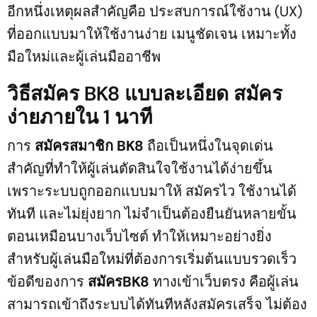
อีกหนึ่งเหตุผลสำคัญคือ ประสบการณ์ใช้งาน (UX)
ที่ออกแบบมาให้ใช้งานง่าย เมนูชัดเจน เหมาะทั้ง
มือใหม่และผู้เล่นมืออาชีพ
วิธีสมัคร BK8 แบบละเอียด สมัคร
ง่ายภายใน 1 นาที
การ
สมัครสมาชิก BK8
ถือเป็นหนึ่งในจุดเด่น
สำคัญที่ทำให้ผู้เล่นตัดสินใจใช้งานได้ง่ายขึ้น
เพราะระบบถูกออกแบบมาให้ สมัครไว ใช้งานได้
ทันที และไม่ยุ่งยาก ไม่จำเป็นต้องยืนยันหลายขั้น
ตอนเหมือนบางเว็บไซต์ ทำให้เหมาะอย่างยิ่ง
สำหรับผู้เล่นมือใหม่ที่ต้องการเริ่มต้นแบบรวดเร็ว
ข้อดีของการ
สมัครBK8
ทางเข้าเว็บตรง คือผู้เล่น
สามารถเข้าถึงระบบได้ทันทีหลังสมัครเสร็จ ไม่ต้อง