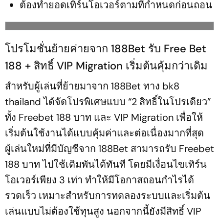
ต้องทำยอดเทิร์นโอเวอร์ตามที่กำหนดก่อนถอน
โปรโมชั่นย้ายค่ายจาก 188Bet รับ Free Bet
188 + สิทธิ์ VIP Migration เริ่มต้นคุ้มกว่าเดิม
สำหรับผู้เล่นที่ย้ายมาจาก 188Bet ทาง bk8
thailand ได้จัดโปรพิเศษแบบ “2 สิทธิ์ในโปรเดียว”
ทั้ง Freebet 188 บาท และ VIP Migration เพื่อให้
เริ่มต้นใช้งานได้แบบคุ้มค่าและต่อเนื่องมากที่สุด
ผู้เล่นใหม่ที่มีบัญชีจาก 188Bet สามารถรับ Freebet
188 บาท ไปใช้เดิมพันได้ทันที โดยมีเงื่อนไขเทิร์น
โอเวอร์เพียง 3 เท่า ทำให้มีโอกาสถอนกำไรได้
รวดเร็ว เหมาะสำหรับการทดลองระบบและเริ่มต้น
เล่นแบบไม่ต้องใช้ทุนสูง นอกจากนี้ยังมีสิทธิ์ VIP