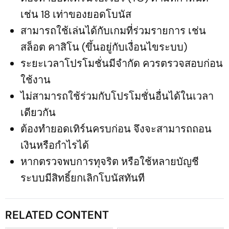
เช่น 18 เท่าของยอดโบนัส
สามารถใช้เล่นได้กับเกมที่ร่วมรายการ เช่น
สล็อต คาสิโน (ขึ้นอยู่กับเงื่อนไขระบบ)
ระยะเวลาโปรโมชั่นมีจำกัด ควรตรวจสอบก่อน
ใช้งาน
ไม่สามารถใช้ร่วมกับโปรโมชั่นอื่นได้ในเวลา
เดียวกัน
ต้องทำยอดเทิร์นครบก่อน จึงจะสามารถถอน
เงินหรือกำไรได้
หากตรวจพบการทุจริต หรือใช้หลายบัญชี
ระบบมีสิทธิ์ยกเลิกโบนัสทันที
RELATED CONTENT