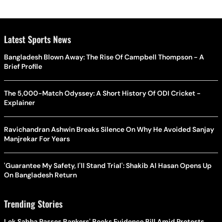
Latest Sports News
Bangladesh Blown Away: The Rise Of Campbell Thompson - A
Brief Profile
The 5,000-Match Odyssey: A Short History Of ODI Cricket -
Explainer
Ravichandran Ashwin Breaks Silence On Why He Avoided Sanjay
Manjrekar For Years
'Guarantee My Safety, I'll Stand Trial': Shakib Al Hasan Opens Up
On Bangladesh Return
Trending Stories
Lok Sabha Passes Bankers' Books Evidence Bill Amid Protests