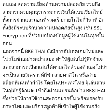
ตนเอง ลดความเสี่ยงด้านความปลอดภัย รวมถึง
สามารถควบคุมธุรกรรมการเงินได้แบบเรียลไทม์
ทั้งการฝากและถอนที่รวดเร็วภายในไม่กี่วินาที อีก
ทั้งยังมีระบบรักษาความปลอดภัยขั้นสูง เช่น SSL
Encryption ที่ช่วยปกป้องข้อมูลผู้ใช้งานในทุกขั้น
ตอน
นอกจากนี้ BK8 THAI ยังมีการอัปเดตเกมใหม่และ
โปรโมชั่นอย่างสม่ำเสมอ ทำให้ผู้เล่นไม่รู้สึกจำเจ
และสามารถเลือกเล่นได้ตามสไตล์ของตัวเอง ไม่ว่า
จะเป็นสายวิเคราะห์กีฬา สายคาสิโน หรือสาย
สล็อตที่เน้นทำกำไร โดยในประเทศไทย ผู้เล่นส่วน
ใหญ่มักรู้จักและเข้าถึงผ่านแบรนด์อย่าง BK8THAI
ซึ่งช่วยให้การใช้งานสะดวกมากขึ้น พร้อมรองรับ
ภาษาไทยและบริการลูกค้าที่เข้าใจผู้ใช้งานจริง