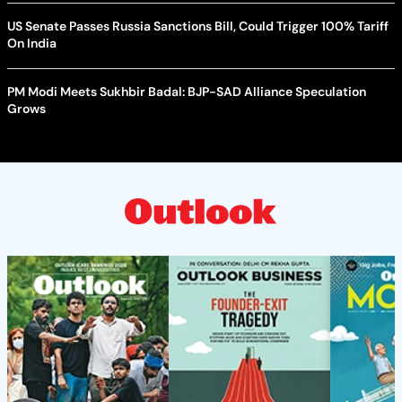
US Senate Passes Russia Sanctions Bill, Could Trigger 100% Tariff
On India
PM Modi Meets Sukhbir Badal: BJP-SAD Alliance Speculation
Grows