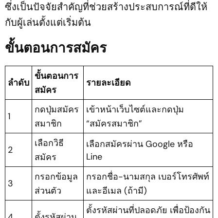
ซึ่งเป็นปัจจัยสำคัญที่ช่วยสร้างประสบการณ์ที่ดีให้
กับผู้เล่นตั้งแต่เริ่มต้น
ขั้นตอนการสมัคร
ขั้นตอนการ
ลำดับ
รายละเอียด
สมัคร
กดปุ่มสมัคร
เข้าหน้าเว็บไซต์และกดปุ่ม
1
สมาชิก
“สมัครสมาชิก”
เลือกวิธี
เลือกสมัครผ่าน Google หรือ
2
Line
สมัคร
กรอกข้อมูล
กรอกชื่อ-นามสกุล เบอร์โทรศัพท์
3
ส่วนตัว
และอีเมล (ถ้ามี)
ตั้งรหัสผ่านที่ปลอดภัย เพื่อป้องกัน
4
ตั้งรหัสผ่าน