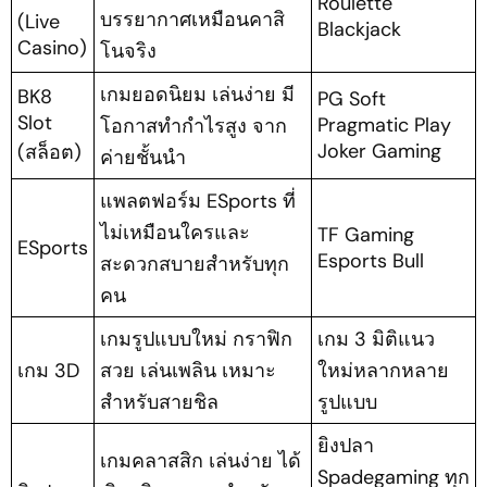
Roulette
บรรยากาศเหมือนคาสิ
(Live
Blackjack
Casino)
โนจริง
เกมยอดนิยม เล่นง่าย มี
BK8
PG Soft
Slot
Pragmatic Play
โอกาสทำกำไรสูง จาก
Joker Gaming
(สล็อต)
ค่ายชั้นนำ
แพลตฟอร์ม ESports ที่
ไม่เหมือนใครและ
TF Gaming
ESports
Esports Bull
สะดวกสบายสำหรับทุก
คน
เกมรูปแบบใหม่ กราฟิก
เกม 3 มิติแนว
เกม 3D
สวย เล่นเพลิน เหมาะ
ใหม่หลากหลาย
สำหรับสายชิล
รูปแบบ
ยิงปลา
เกมคลาสสิก เล่นง่าย ได้
Spadegaming ทุก