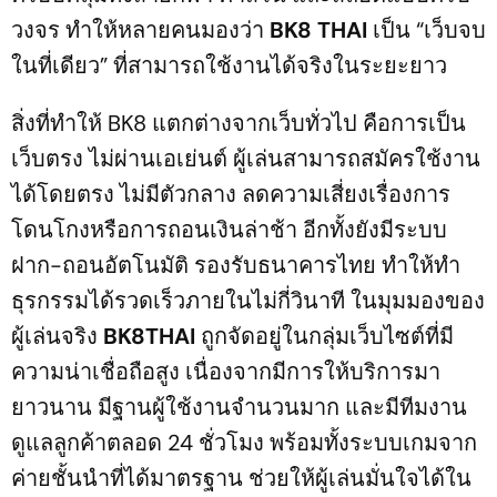
วงจร ทำให้หลายคนมองว่า
BK8 THAI
เป็น “เว็บจบ
ในที่เดียว” ที่สามารถใช้งานได้จริงในระยะยาว
สิ่งที่ทำให้ BK8 แตกต่างจากเว็บทั่วไป คือการเป็น
เว็บตรง ไม่ผ่านเอเย่นต์ ผู้เล่นสามารถสมัครใช้งาน
ได้โดยตรง ไม่มีตัวกลาง ลดความเสี่ยงเรื่องการ
โดนโกงหรือการถอนเงินล่าช้า อีกทั้งยังมีระบบ
ฝาก-ถอนอัตโนมัติ รองรับธนาคารไทย ทำให้ทำ
ธุรกรรมได้รวดเร็วภายในไม่กี่วินาที ในมุมมองของ
ผู้เล่นจริง
BK8THAI
ถูกจัดอยู่ในกลุ่มเว็บไซต์ที่มี
ความน่าเชื่อถือสูง เนื่องจากมีการให้บริการมา
ยาวนาน มีฐานผู้ใช้งานจำนวนมาก และมีทีมงาน
ดูแลลูกค้าตลอด 24 ชั่วโมง พร้อมทั้งระบบเกมจาก
ค่ายชั้นนำที่ได้มาตรฐาน ช่วยให้ผู้เล่นมั่นใจได้ใน