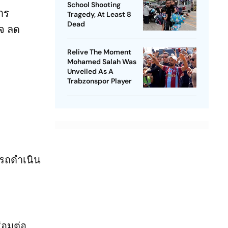
School Shooting
าร
Tragedy, At Least 8
Dead
จ ลด
Relive The Moment
Mohamed Salah Was
Unveiled As A
Trabzonspor Player
ารถดำเนิน
่อมต่อ