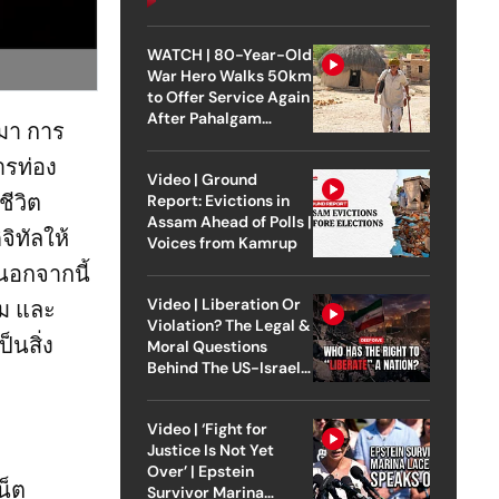
WATCH | 80-Year-Old
War Hero Walks 50km
to Offer Service Again
After Pahalgam
มา การ
Attack
ารท่อง
Video | Ground
ีวิต
Report: Evictions in
Assam Ahead of Polls |
ิทัลให้
Voices from Kamrup
นอกจากนี้
Video | Liberation Or
ชม และ
Violation? The Legal &
็นสิ่ง
Moral Questions
Behind The US-Israel
Strike On Iran
Video | ‘Fight for
Justice Is Not Yet
Over’ | Epstein
น็ต
Survivor Marina