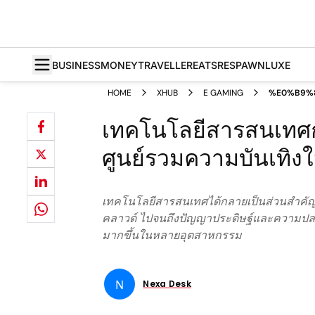
BUSINESS
MONEY
TRAVELLER
EATS
RESPAWN
LUXE
HOME
XHUB
E GAMING
%E0%B9%
เทคโนโลยีสารสนเทศก
ศูนย์รวมความบันเทิง
เทคโนโลยีสารสนเทศได้กลายเป็นส่วนสำคัญอ
คลาวด์ ไปจนถึงปัญญาประดิษฐ์และความปลอ
มากขึ้นในหลายอุตสาหกรรม
N
Nexa Desk