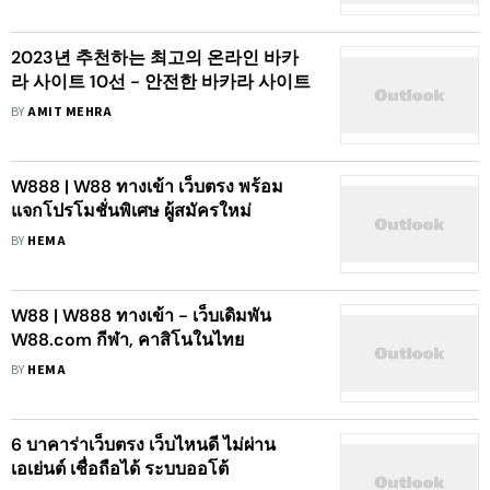
2023년 추천하는 최고의 온라인 바카
라 사이트 10선 - 안전한 바카라 사이트
BY
AMIT MEHRA
W888 | W88 ทางเข้า เว็บตรง พร้อม
แจกโปรโมชั่นพิเศษ ผู้สมัครใหม่
BY
HEMA
W88 | W888 ทางเข้า - เว็บเดิมพัน
W88.com กีฬา, คาสิโนในไทย
BY
HEMA
6 บาคาร่าเว็บตรง เว็บไหนดี ไม่ผ่าน
เอเย่นต์ เชื่อถือได้ ระบบออโต้