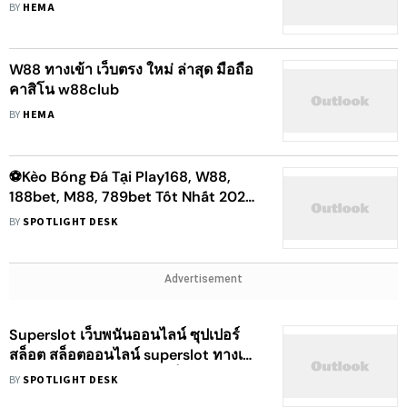
BY
HEMA
W88 ทางเข้า เว็บตรง ใหม่ ล่าสุด มือถือ
คาสิโน w88club
BY
HEMA
⚽️Kèo Bóng Đá Tại Play168, W88,
188bet, M88, 789bet Tốt Nhất 2023
💰
BY
SPOTLIGHT DESK
Advertisement
Superslot เว็บพนันออนไลน์ ซุปเปอร์
สล็อต สล็อตออนไลน์ superslot ทางเข้า
จ่ายจริง แนะนำสุดยอด 5 เว็บไซต์
BY
SPOTLIGHT DESK
ออนไลน์ที่ดีที่สุดในประเทศไทย