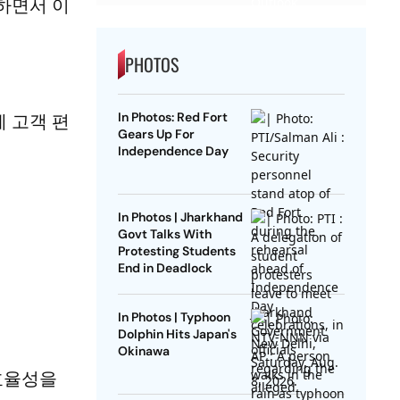
하면서 이
PHOTOS
In Photos: Red Fort
 고객 편
Gears Up For
Independence Day
In Photos | Jharkhand
Govt Talks With
Protesting Students
End in Deadlock
In Photos | Typhoon
Dolphin Hits Japan's
Okinawa
효율성을