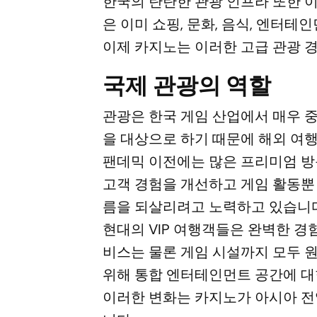
한국의 탄탄한 관광 인프라 또한 
은 이미 쇼핑, 문화, 음식, 엔터
이제 카지노는 이러한 고급 관광 경
국제 관광의 역할
관광은 한국 게임 산업에서 매우 
을 대상으로 하기 때문에 해외 여
팬데믹 이전에는 많은 프리미엄 방
고객 경험을 개선하고 게임 활동뿐
름을 되살리려고 노력하고 있습니다
현대의 VIP 여행객들은 완벽한 경험
비스는 물론 게임 시설까지 모두 
위해 통합 엔터테인먼트 공간에 대
이러한 변화는 카지노가 아시아 전