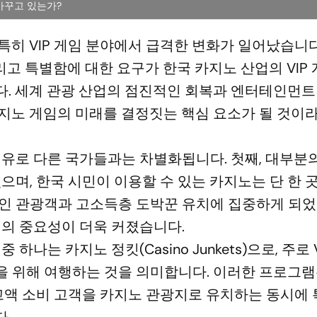
 바꾸고 있는가?
 특히 VIP 게임 분야에서 급격한 변화가 일어났습니다
리고 특별함에 대한 요구가 한국 카지노 산업의 VIP
. 세계 관광 산업의 점진적인 회복과 엔터테인먼트
국 카지노 게임의 미래를 결정짓는 핵심 요소가 될 것이
이유로 다른 국가들과는 차별화됩니다. 첫째, 대부분
으며, 한국 시민이 이용할 수 있는 카지노는 단 한 
인 관광객과 고소득층 도박꾼 유치에 집중하게 되었고
램의 중요성이 더욱 커졌습니다.
나는 카지노 정킷(Casino Junkets)으로, 주로 
 위해 여행하는 것을 의미합니다. 이러한 프로그램
 고액 소비 고객을 카지노 관광지로 유치하는 동시에 