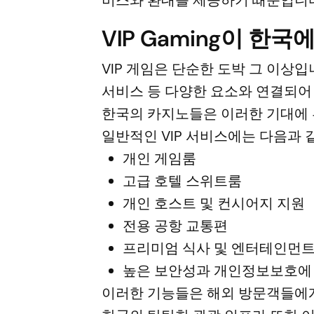
비스와 환대를 제공하기 때문입니다
VIP Gaming이 
VIP 게임은 단순한 도박 그 이상입
서비스 등 다양한 요소와 연결되어 
한국의 카지노들은 이러한 기대에 
일반적인 VIP 서비스에는 다음과 
개인 게임룸
고급 호텔 스위트룸
개인 호스트 및 컨시어지 지원
전용 공항 교통편
프리미엄 식사 및 엔터테인먼트
높은 보안성과 개인정보보호에 
이러한 기능들은 해외 방문객들에게