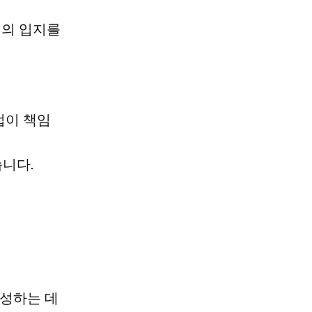
서의 입지를
업이 책임
니다.
조성하는 데