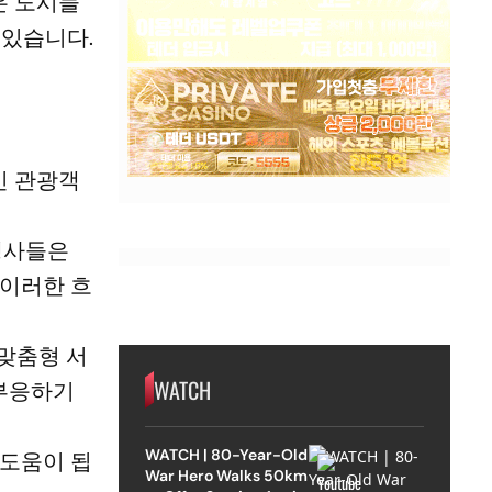
은 도시들
 있습니다.
인 관광객
행사들은
 이러한 흐
 맞춤형 서
WATCH
 부응하기
WATCH | 80-Year-Old
 도움이 됩
War Hero Walks 50km