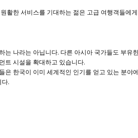
 원활한 서비스를 기대하는 젊은 고급 여행객들에게
하는 나라는 아닙니다. 다른 아시아 국가들도 부유
먼트 시설을 확대하고 있습니다.
들은 한국이 이미 세계적인 인기를 얻고 있는 분야
니다.