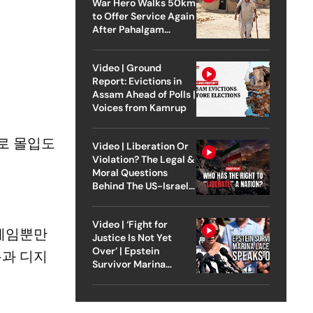
War Hero Walks 50km
to Offer Service Again
After Pahalgam
Attack
Video | Ground
Report: Evictions in
Assam Ahead of Polls |
Voices from Kamrup
로 몰입도
Video | Liberation Or
Violation? The Legal &
Moral Questions
Behind The US-Israel
Strike On Iran
Video | ‘Fight for
 게임뿐만
Justice Is Not Yet
Over’ | Epstein
용과 디지
Survivor Marina
Lacerda Speaks to
Outlook