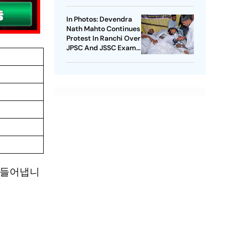
In Photos: Devendra
Nath Mahto Continues
Protest In Ranchi Over
JPSC And JSSC Exam
Irregularities
만들어냅니