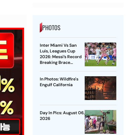
PHOTOS
Inter Miami Vs San
Luis, Leagues Cup
2026: Messi’s Record
Breaking Brace
Powers Herons To 4-2
Win
In Photos: Wildfire's
Engulf California
Day In Pics: August 06,
2026