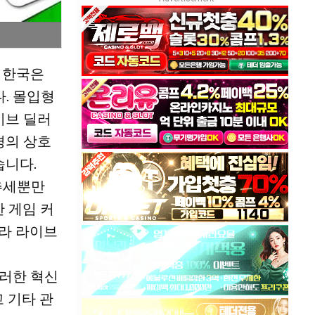
 한국은
. 몰입형
이브 딜러
경의 상호
습니다.
추세뿐만
 게임 커
따라 라이브
이러한 혁신
고 기타 관