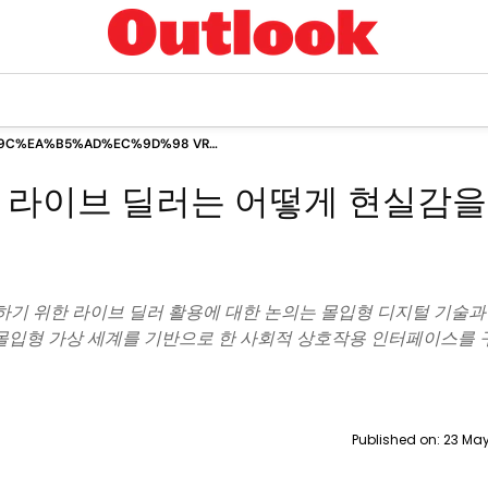
9C%EA%B5%AD%EC%9D%98 VR
B4%EC%A7%80%EB%85%B8%EC%97%90%EC%84%9C
서 라이브 딜러는 어떻게 현실감을
BC%EC%9D%B4%EB%B8%8C
9C%EB%9F%AC%EB%8A%94
B4%EB%96%BB%EA%B2%8C
84%EC%8B%A4%EA%B0%90%EC%9D%84
92%EC%97%AC%EA%B0%80%EA%B3%A0
88%EC%9D%84%EA%B9%8C%EC%9A%94
하기 위한 라이브 딜러 활용에 대한 논의는 몰입형 디지털 기술과
몰입형 가상 세계를 기반으로 한 사회적 상호작용 인터페이스를 
Published on:
23 May