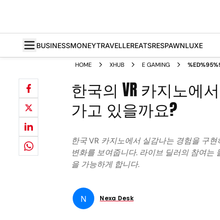
BUSINESS
MONEY
TRAVELLER
EATS
RESPAWN
LUXE
HOME
XHUB
E GAMING
%ED%95%
%EC%B9%
한국의 VR 카지노에
%EB%9D%
%EB%94%
%EC%96%
가고 있을까요?
%ED%98%
%EB%86%
%EC%9E%
한국 VR 카지노에서 실감나는 경험을 구현
변화를 보여줍니다. 라이브 딜러의 참여는 
을 가능하게 합니다.
N
Nexa Desk