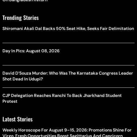
Trending Stories
Shiromani Akali Dal Backs 50% Seat Hike, Seeks Fair Delimitation
Day In Pics: August 08, 2026
David D’Souza Murder: Who Was The Karnataka Congress Leader
Shot Dead In Udupi?
CJP Delegation Reaches Ranchi To Back Jharkhand Student
Protest
Latest Stories
Weekly Horoscope For August 9–15, 2026: Promotions Shine For
Virgo, Fresh Opportunities Boost Sagittarius And Capricorn