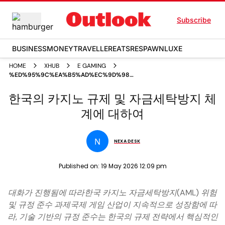
Subscribe
BUSINESS
MONEY
TRAVELLER
EATS
RESPAWN
LUXE
HOME
XHUB
E GAMING
%ED%95%9C%EA%B5%AD%EC%9D%98
%EC%B9%B4%EC%A7%80%EB%85%B8
한국의 카지노 규제 및 자금세탁방지 체
%EA%B7%9C%EC%A0%9C %EB%B0%8F
%EC%9E%90%EA%B8%88%EC%84%B8%ED%83%81%EB%B0%A9%EC
계에 대하여
%EC%B2%B4%EA%B3%84%EC%97%90
%EB%8C%80%ED%95%98%EC%97%AC
N
NEXA DESK
Published on:
19 May 2026 12:09 pm
대화가 진행됨에 따라한국 카지노 자금세탁방지(AML) 위험
및 규정 준수 과제국제 게임 산업이 지속적으로 성장함에 따
라, 기술 기반의 규정 준수는 한국의 규제 전략에서 핵심적인