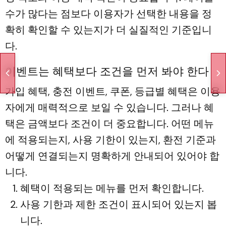
수가 많다는 점보다 이용자가 선택한 내용을 정
확히 확인할 수 있는지가 더 실질적인 기준입니
다.
이벤트는 혜택보다 조건을 먼저 봐야 한다
가입 혜택, 충전 이벤트, 쿠폰, 등급별 혜택은 이용
자에게 매력적으로 보일 수 있습니다. 그러나 혜
택은 금액보다 조건이 더 중요합니다. 어떤 메뉴
에 적용되는지, 사용 기한이 있는지, 환전 기준과
어떻게 연결되는지 명확하게 안내되어 있어야 합
니다.
혜택이 적용되는 메뉴를 먼저 확인합니다.
사용 기한과 제한 조건이 표시되어 있는지 봅
니다.