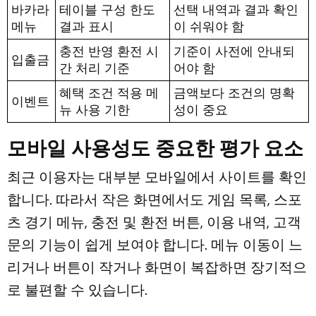
바카라
테이블 구성 한도
선택 내역과 결과 확인
메뉴
결과 표시
이 쉬워야 함
충전 반영 환전 시
기준이 사전에 안내되
입출금
간 처리 기준
어야 함
혜택 조건 적용 메
금액보다 조건의 명확
이벤트
뉴 사용 기한
성이 중요
모바일 사용성도 중요한 평가 요소
최근 이용자는 대부분 모바일에서 사이트를 확인
합니다. 따라서 작은 화면에서도 게임 목록, 스포
츠 경기 메뉴, 충전 및 환전 버튼, 이용 내역, 고객
문의 기능이 쉽게 보여야 합니다. 메뉴 이동이 느
리거나 버튼이 작거나 화면이 복잡하면 장기적으
로 불편할 수 있습니다.