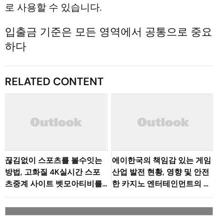
로 사용할 수 있습니다.
입출금 기준은 모든 영역에서 공통으로 중요
하다
RELATED CONTENT
끊김없이 스포츠를 볼수잇는
에이한국의 책임감 있는 게임
방법, 고화질 4K실시간 스포
산업 발전 현황, 영향 및 안전
츠중계 사이트 벳모아티비를
한 카지노 엔터테인먼트의 미
소개합니다
래 분석