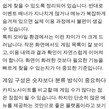
쉽게 찾을 수 있도록 정리되어 있습니다. 반대로
이벤트 배너가 지나치게 많거나 메뉴가 복잡하게
숨겨져 있으면 실제 이용 과정에서 불편이 생길
수 있습니다.
특히 모바일 환경에서는 이런 차이가 더 크게 드
러납니다. 작은 화면에서도 게임 목록이 잘 보이
고, 이용 내역과 결과 확인이 자연스럽게 이어져
야 합니다. 화면이 화려한 것보다 필요한 기능을
빠르게 찾을 수 있는지가 더 중요한 기준입니다.
게임 구성은 숫자보다 분류 방식이 중요하다
카지노사이트를 비교할 때 게임 수가 많다는 점
은 장점이 될 수 있습니다. 하지만 단순히 많은 메
뉴를 제공하는 것만으로 좋은 플랫폼이라고 보기