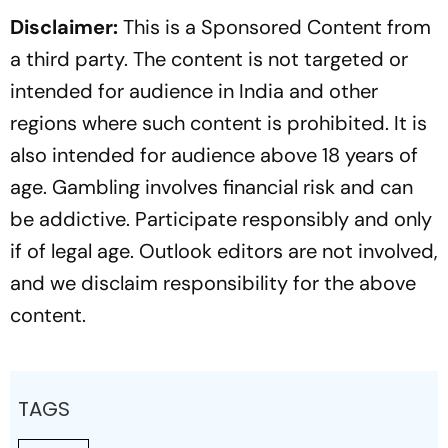
Disclaimer:
This is a Sponsored Content from
a third party. The content is not targeted or
intended for audience in India and other
regions where such content is prohibited. It is
also intended for audience above 18 years of
age. Gambling involves financial risk and can
be addictive. Participate responsibly and only
if of legal age. Outlook editors are not involved,
and we disclaim responsibility for the above
content.
TAGS