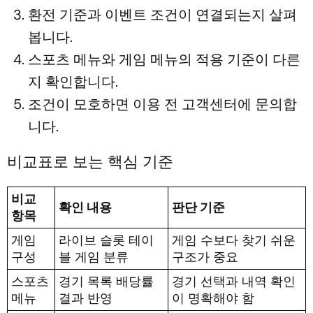
환전 기준과 이벤트 조건이 연결되는지 살펴
봅니다.
스포츠 메뉴와 게임 메뉴의 적용 기준이 다른
지 확인합니다.
조건이 모호하면 이용 전 고객센터에 문의합
니다.
비교표로 보는 핵심 기준
비교
확인 내용
판단 기준
항목
게임
라이브 슬롯 테이
게임 수보다 찾기 쉬운
구성
블 게임 분류
구조가 중요
스포츠
경기 목록 배당률
경기 선택과 내역 확인
메뉴
결과 반영
이 명확해야 함