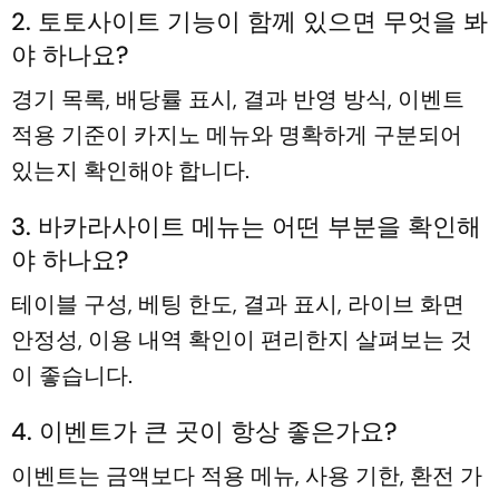
2. 토토사이트 기능이 함께 있으면 무엇을 봐
야 하나요?
경기 목록, 배당률 표시, 결과 반영 방식, 이벤트
적용 기준이 카지노 메뉴와 명확하게 구분되어
있는지 확인해야 합니다.
3. 바카라사이트 메뉴는 어떤 부분을 확인해
야 하나요?
테이블 구성, 베팅 한도, 결과 표시, 라이브 화면
안정성, 이용 내역 확인이 편리한지 살펴보는 것
이 좋습니다.
4. 이벤트가 큰 곳이 항상 좋은가요?
이벤트는 금액보다 적용 메뉴, 사용 기한, 환전 가