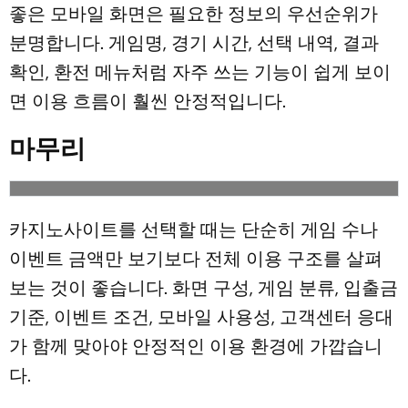
좋은 모바일 화면은 필요한 정보의 우선순위가
분명합니다. 게임명, 경기 시간, 선택 내역, 결과
확인, 환전 메뉴처럼 자주 쓰는 기능이 쉽게 보이
면 이용 흐름이 훨씬 안정적입니다.
마무리
카지노사이트를 선택할 때는 단순히 게임 수나
이벤트 금액만 보기보다 전체 이용 구조를 살펴
보는 것이 좋습니다. 화면 구성, 게임 분류, 입출금
기준, 이벤트 조건, 모바일 사용성, 고객센터 응대
가 함께 맞아야 안정적인 이용 환경에 가깝습니
다.