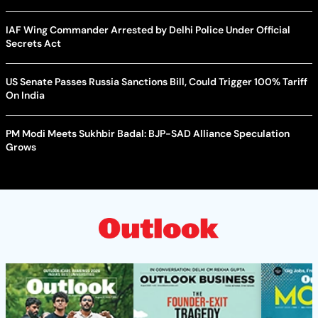
IAF Wing Commander Arrested by Delhi Police Under Official
Secrets Act
US Senate Passes Russia Sanctions Bill, Could Trigger 100% Tariff
On India
PM Modi Meets Sukhbir Badal: BJP-SAD Alliance Speculation
Grows