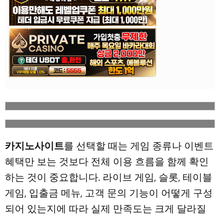
카지노사이트
를 선택할 때는 게임 종류나 이벤트
혜택만 보는 것보다 전체 이용 흐름을 함께 확인
하는 것이 중요합니다. 라이브 게임, 슬롯, 테이블
게임, 입출금 메뉴, 고객 문의 기능이 어떻게 구성
되어 있는지에 따라 실제 만족도는 크게 달라질