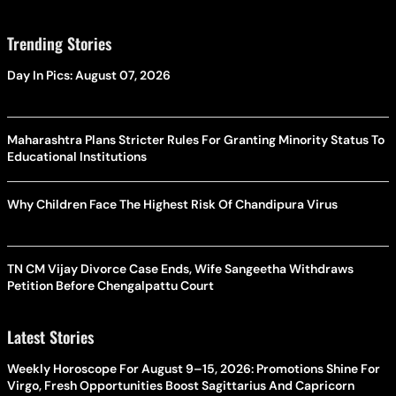
Trending Stories
Day In Pics: August 07, 2026
Maharashtra Plans Stricter Rules For Granting Minority Status To
Educational Institutions
Why Children Face The Highest Risk Of Chandipura Virus
TN CM Vijay Divorce Case Ends, Wife Sangeetha Withdraws
Petition Before Chengalpattu Court
Latest Stories
Weekly Horoscope For August 9–15, 2026: Promotions Shine For
Virgo, Fresh Opportunities Boost Sagittarius And Capricorn