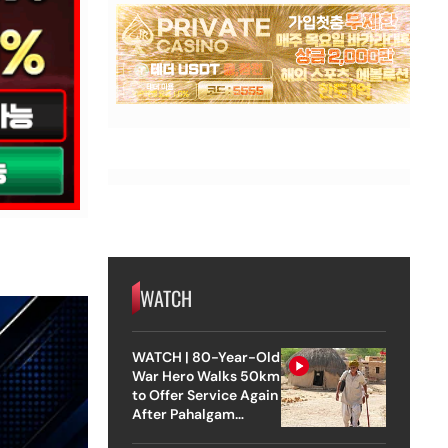
WATCH
WATCH | 80-Year-Old
War Hero Walks 50km
to Offer Service Again
After Pahalgam
Attack