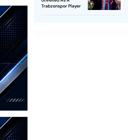
Unveiled As A
Trabzonspor Player