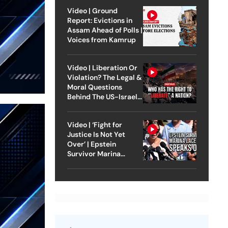
Video | Ground
Report: Evictions in
Assam Ahead of Polls |
Voices from Kamrup
Video | Liberation Or
Violation? The Legal &
Moral Questions
Behind The US-Israel
Strike On Iran
Video | ‘Fight for
Justice Is Not Yet
Over’ | Epstein
Survivor Marina
Lacerda Speaks to
Outlook