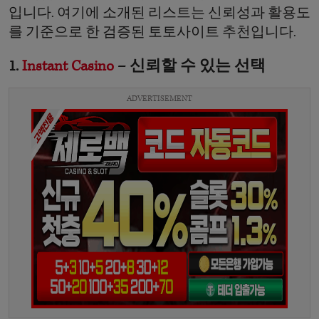
입니다. 여기에 소개된 리스트는 신뢰성과 활용도
를 기준으로 한 검증된 토토사이트 추천입니다.
1.
Instant Casino
– 신뢰할 수 있는 선택
ADVERTISEMENT