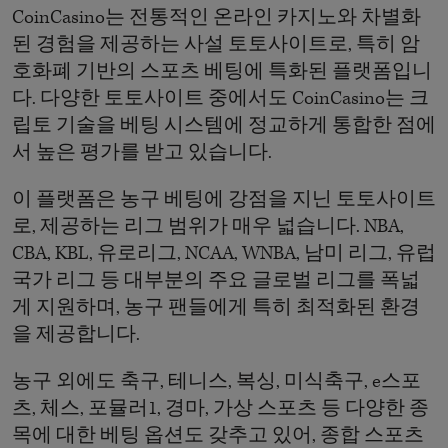
CoinCasino는 전통적인 온라인 카지노와 차별화
된 경험을 제공하는 사설 토토사이트로, 특히 암
호화폐 기반의 스포츠 베팅에 특화된 플랫폼입니
다. 다양한 토토사이트 중에서도 CoinCasino는 크
립토 기술을 베팅 시스템에 정교하게 통합한 점에
서 높은 평가를 받고 있습니다.
이 플랫폼은 농구 베팅에 강점을 지닌 토토사이트
로, 제공하는 리그 범위가 매우 넓습니다. NBA,
CBA, KBL, 유로리그, NCAA, WNBA, 남미 리그, 유럽
국가 리그 등 대부분의 주요 글로벌 리그를 폭넓
게 지원하며, 농구 팬들에게 특히 최적화된 환경
을 제공합니다.
농구 외에도 축구, 테니스, 복싱, 미식축구, e스포
츠, 체스, 포뮬러1, 경마, 가상 스포츠 등 다양한 종
목에 대한 베팅 옵션도 갖추고 있어, 종합 스포츠