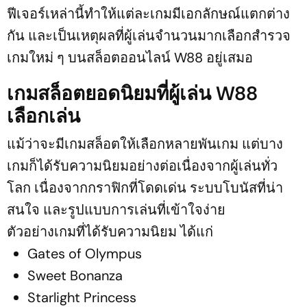
ฟีเจอร์เหล่านี้ทำให้แต่ละเกมมีเอกลักษณ์แตกต่าง
กัน และเป็นเหตุผลที่ผู้เล่นจำนวนมากเลือกสำรวจ
เกมใหม่ ๆ บนสล็อตออนไลน์ W88 อยู่เสมอ
เกมสล็อตยอดนิยมที่ผู้เล่น W88
เลือกเล่น
แม้ว่าจะมีเกมสล็อตให้เลือกหลายพันเกม แต่บาง
เกมก็ได้รับความนิยมอย่างต่อเนื่องจากผู้เล่นทั่ว
โลก เนื่องจากกราฟิกที่โดดเด่น ระบบโบนัสที่น่า
สนใจ และรูปแบบการเล่นที่เข้าใจง่าย
ตัวอย่างเกมที่ได้รับความนิยม ได้แก่
Gates of Olympus
Sweet Bonanza
Starlight Princess