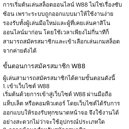
การเริ่มต้นเล่นสล็อตออนไลน์ W88 ไม่ใช่เรื่องซับ
ซ้อน เพราะระบบถูกออกแบบมาให้ใช้งานง่าย
รองรับทั้งผู้เล่นมือใหม่และผู้ที่เคยเล่นคาสิโน
ออนไลน์มาก่อน โดยใช้เวลาเพียงไม่กี่นาทีก็
สามารถสมัครสมาชิกและเข้าเลือกเล่นเกมสล็อต
จากค่ายดังได้
ขั้นตอนการสมัครสมาชิก W88
ผู้เล่นสามารถสมัครสมาชิกได้ตามขั้นตอนดังนี้
1. เข้าเว็บไซต์ W88
เริ่มต้นด้วยการเข้าสู่เว็บไซต์ W88 ผ่านมือถือ
แท็บเล็ต หรือคอมพิวเตอร์ โดยเว็บไซต์ได้รับการ
ออกแบบให้รองรับทุกขนาดหน้าจอ จึงใช้งานได้
อย่างสะดวกไม่ว่าจะใช้อุปกรณ์ประเภทใด