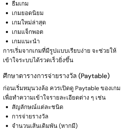
ธีมเกม
เกมยอดนิยม
เกมใหม่ล่าสุด
เกมแจ็กพอต
เกมแนะนำ
การเริ่มจากเกมที่มีรูปแบบเรียบง่าย จะช่วยให้
เข้าใจระบบได้รวดเร็วยิ่งขึ้น
ศึกษาตารางการจ่ายรางวัล (Paytable)
ก่อนเริ่มหมุนวงล้อ ควรเปิดดู Paytable ของเกม
เพื่อทำความเข้าใจรายละเอียดต่าง ๆ เช่น
สัญลักษณ์แต่ละชนิด
การจ่ายรางวัล
จำนวนเส้นเดิมพัน (หากมี)