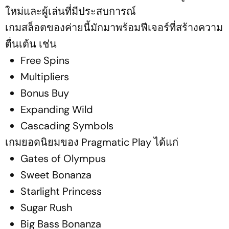
ใหม่และผู้เล่นที่มีประสบการณ์
เกมสล็อตของค่ายนี้มักมาพร้อมฟีเจอร์ที่สร้างความ
ตื่นเต้น เช่น
Free Spins
Multipliers
Bonus Buy
Expanding Wild
Cascading Symbols
เกมยอดนิยมของ Pragmatic Play ได้แก่
Gates of Olympus
Sweet Bonanza
Starlight Princess
Sugar Rush
Big Bass Bonanza