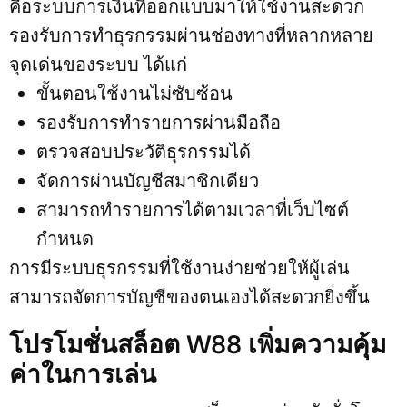
คือระบบการเงินที่ออกแบบมาให้ใช้งานสะดวก
รองรับการทำธุรกรรมผ่านช่องทางที่หลากหลาย
จุดเด่นของระบบ ได้แก่
ขั้นตอนใช้งานไม่ซับซ้อน
รองรับการทำรายการผ่านมือถือ
ตรวจสอบประวัติธุรกรรมได้
จัดการผ่านบัญชีสมาชิกเดียว
สามารถทำรายการได้ตามเวลาที่เว็บไซต์
กำหนด
การมีระบบธุรกรรมที่ใช้งานง่ายช่วยให้ผู้เล่น
สามารถจัดการบัญชีของตนเองได้สะดวกยิ่งขึ้น
โปรโมชั่นสล็อต W88 เพิ่มความคุ้ม
ค่าในการเล่น