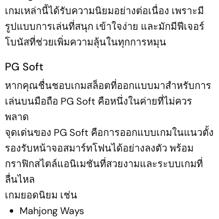
เกมเหล่านี้ได้รับความนิยมอย่างต่อเนื่อง เพราะมี
รูปแบบการเล่นที่สนุก เข้าใจง่าย และมักมีฟีเจอร์
โบนัสที่ช่วยเพิ่มความลุ้นในทุกการหมุน
PG Soft
หากคุณชื่นชอบเกมสล็อตที่ออกแบบมาสำหรับการ
เล่นบนมือถือ PG Soft คือหนึ่งในค่ายที่ไม่ควร
พลาด
จุดเด่นของ PG Soft คือการออกแบบเกมในแนวตั้ง
รองรับหน้าจอสมาร์ทโฟนได้อย่างลงตัว พร้อม
กราฟิกสไตล์แอนิเมชันที่สวยงามและระบบเกมที่
ลื่นไหล
เกมยอดนิยม เช่น
Mahjong Ways