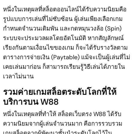
หนึ่งในเหตุผลที่สล็อตออนไลน์ได้รับความนิยมคือ
รูปแบบการเล่นที่ไม่ซับซ้อน ผู้เล่นเพียงเลือกเกม
กำหนดจำนวนเดิมพัน และกดหมุนวงล้อ (Spin)
ระบบจะประมวลผลโดยอัตโนมัติ หากสัญลักษณ์
เรียงกันตามเงื่อนไขของเกม ก็จะได้รับรางวัลตาม
ตารางการจ่ายเงิน (Paytable) แม้จะเป็นผู้เล่นที่ไม่
เคยเล่นมาก่อน ก็สามารถเรียนรู้วิธีเล่นได้ภายใน
เวลาไม่นาน
รวมค่ายเกมสล็อตระดับโลกที่ให้
บริการบน W88
หนึ่งในเหตุผลที่ทำให้ สล็อตเว็บตรง W88 ได้รับ
ความนิยมจากผู้เล่นจำนวนมาก คือการรวบรวม
เกมสล็อตจากผู้พัฒนาชั้นนำระดับโลกไว้ใน