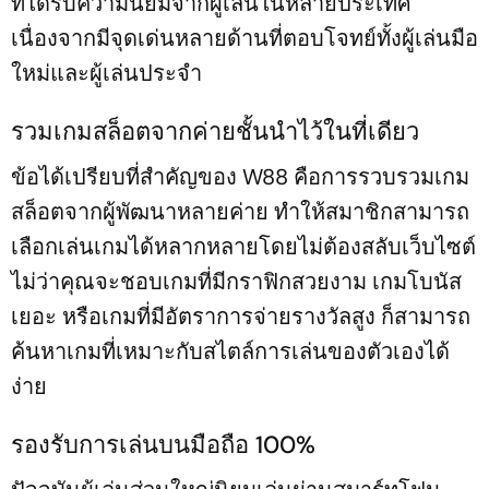
ที่ได้รับความนิยมจากผู้เล่นในหลายประเทศ
เนื่องจากมีจุดเด่นหลายด้านที่ตอบโจทย์ทั้งผู้เล่นมือ
ใหม่และผู้เล่นประจำ
รวมเกมสล็อตจากค่ายชั้นนำไว้ในที่เดียว
ข้อได้เปรียบที่สำคัญของ W88 คือการรวบรวมเกม
สล็อตจากผู้พัฒนาหลายค่าย ทำให้สมาชิกสามารถ
เลือกเล่นเกมได้หลากหลายโดยไม่ต้องสลับเว็บไซต์
ไม่ว่าคุณจะชอบเกมที่มีกราฟิกสวยงาม เกมโบนัส
เยอะ หรือเกมที่มีอัตราการจ่ายรางวัลสูง ก็สามารถ
ค้นหาเกมที่เหมาะกับสไตล์การเล่นของตัวเองได้
ง่าย
รองรับการเล่นบนมือถือ 100%