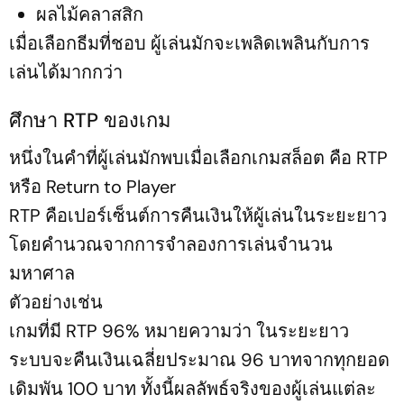
ผลไม้คลาสสิก
เมื่อเลือกธีมที่ชอบ ผู้เล่นมักจะเพลิดเพลินกับการ
เล่นได้มากกว่า
ศึกษา RTP ของเกม
หนึ่งในคำที่ผู้เล่นมักพบเมื่อเลือกเกมสล็อต คือ RTP
หรือ Return to Player
RTP คือเปอร์เซ็นต์การคืนเงินให้ผู้เล่นในระยะยาว
โดยคำนวณจากการจำลองการเล่นจำนวน
มหาศาล
ตัวอย่างเช่น
เกมที่มี RTP 96% หมายความว่า ในระยะยาว
ระบบจะคืนเงินเฉลี่ยประมาณ 96 บาทจากทุกยอด
เดิมพัน 100 บาท ทั้งนี้ผลลัพธ์จริงของผู้เล่นแต่ละ