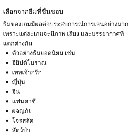
เลือกจากธีมที่ชื่นชอบ
ธีมของเกมมีผลต่อประสบการณ์การเล่นอย่างมาก
เพราะแต่ละเกมจะมีภาพ เสียง และบรรยากาศที่
แตกต่างกัน
ตัวอย่างธีมยอดนิยม เช่น
อียิปต์โบราณ
เทพเจ้ากรีก
ญี่ปุ่น
จีน
แฟนตาซี
ผจญภัย
โจรสลัด
สัตว์ป่า